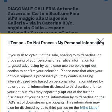
DIAGONALE GALLERIA Antonella
Zazzera in Carte e Sculture Fino
all'8 maggio alla Diagonale
Galleria - via in Caterina 83/c,
angolo via Giulia - espone
Antonella Zazzera con «Carte e
Sculture» per una prima
personale nella Capitale.
Il Tempo -
Do Not Process My Personal Information
18/04/2010
If you wish to opt-out of the sale, sharing to third parties, or
processing of your personal or sensitive information for
targeted advertising by us, please use the below opt-out
section to confirm your selection. Please note that after your
Crocefisso, via Margutta si
opt-out request is processed you may continue seeing
mobilita
interest-based ads based on personal information utilized by
06/12/2009
us or personal information disclosed to third parties prior to
your opt-out. You may separately opt-out of the further
disclosure of your personal information by third parties on the
IAB’s list of downstream participants. This information may
Tra monete e sculture Tutti i
also be disclosed by us to third parties on the
IAB’s List of
tesori recuperati dall'Arma dei