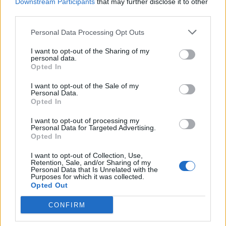
Downstream Participants
that may further disclose it to other
Carabinieri
third parties.
23/09/2009
Personal Data Processing Opt Outs
I want to opt-out of the Sharing of my
personal data.
Opted In
Sculture gigantesche invadono
Spoleto
I want to opt-out of the Sale of my
Personal Data.
30/07/2006
Opted In
I want to opt-out of processing my
Personal Data for Targeted Advertising.
Opted In
«Metropolis» e «Sculture en
plein air» fanno da apripista
I want to opt-out of Collection, Use,
Retention, Sale, and/or Sharing of my
07/02/2006
Personal Data that Is Unrelated with the
Purposes for which it was collected.
Opted Out
CONFIRM
CHIUDE il Museo dell'Alabastro
di Volterra e la collezione di