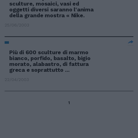
sculture, mosaici, vasi ed
oggetti diversi saranno l'anima
della grande mostra « Nike.
25/06/2003
Più di 600 sculture di marmo
bianco, porfido, basalto, bigio
morato, alabastro, di fattura
greca e soprattutto ...
22/04/2003
1