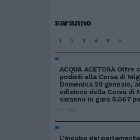
saranno
1
2
3
4
5
ACQUA ACETOSA Oltre c
podisti alla Corsa di Mig
Domenica 20 gennaio, al
edizione della Corsa di 
saranno in gara 5.067 po
20/01/2013
L'incubo dei parlamentar