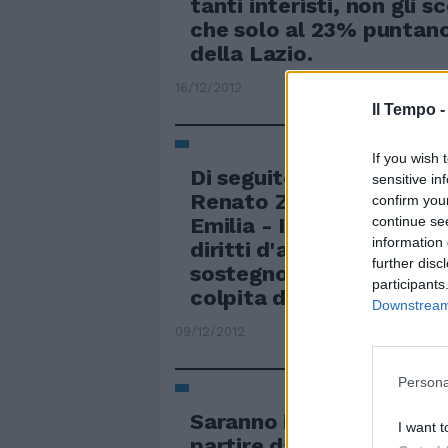
tanti interisti, non gli 
che solo al 23% puntano 
della Lazio.
16/12/2012
Il Tempo 
If you wish 
Di seguito riportiamo il 
sensitive in
Renato Zero, tratto da 
confirm you
continue se
Emilia - Il Libro» (Edizio
information 
diritti d'autore saranno 
further disc
sostegno della popolazi
participants
colpita dal terremoto.
Downstream 
09/12/2012
Persona
Saranno in mostra a Pal
I want t
partire da domani e per 