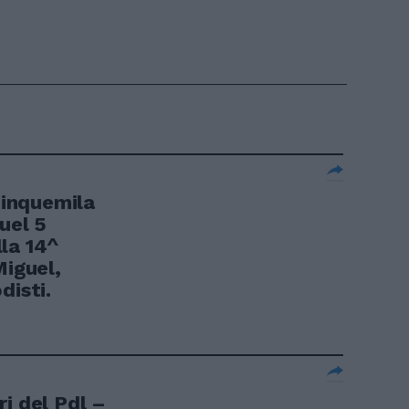
inquemila
uel 5
la 14^
Miguel,
disti.
i del Pdl –