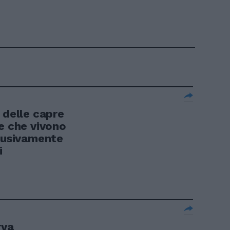
 delle capre
e che vivono
clusivamente
i
rva