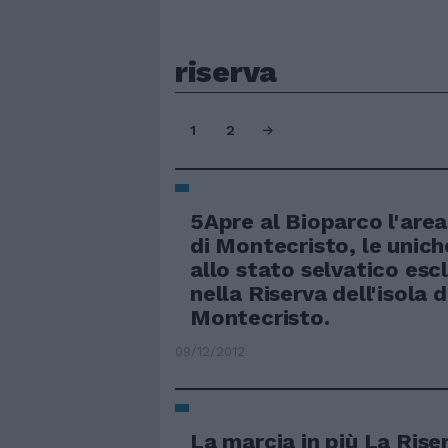
riserva
1
2
5Apre al Bioparco l'area
di Montecristo, le unich
allo stato selvatico es
nella Riserva dell'isola d
Montecristo.
09/12/2012
La marcia in più La Rise