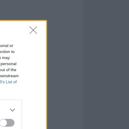
sonal or
ection to
ou may
 personal
out of the
 downstream
B’s List of