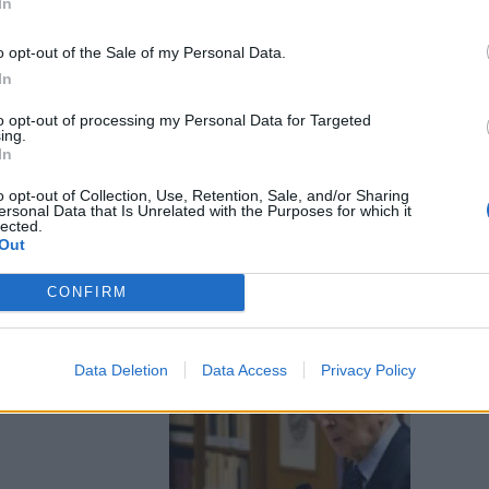
In
o opt-out of the Sale of my Personal Data.
 mese-verità
In
to opt-out of processing my Personal Data for Targeted
ing.
In
o opt-out of Collection, Use, Retention, Sale, and/or Sharing
ersonal Data that Is Unrelated with the Purposes for which it
lected.
Out
CONFIRM
 Gelmini
Data Deletion
Data Access
Privacy Policy