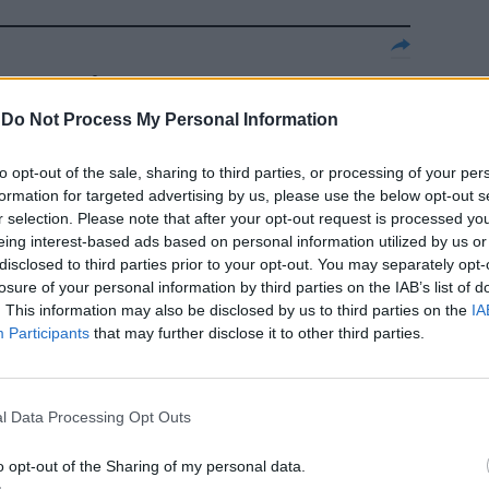
In una riserva
a alcuni
-
Do Not Process My Personal Information
cave
to opt-out of the sale, sharing to third parties, or processing of your per
formation for targeted advertising by us, please use the below opt-out s
r selection. Please note that after your opt-out request is processed y
eing interest-based ads based on personal information utilized by us or
disclosed to third parties prior to your opt-out. You may separately opt-
losure of your personal information by third parties on the IAB’s list of
iale riserva
. This information may also be disclosed by us to third parties on the
IA
 e
Participants
that may further disclose it to other third parties.
la di Laura
e, che
 diventa una
l Data Processing Opt Outs
o-americani.
o opt-out of the Sharing of my personal data.