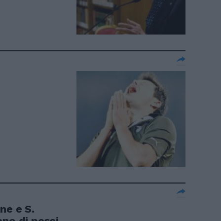
ne e S.
no di pesci.