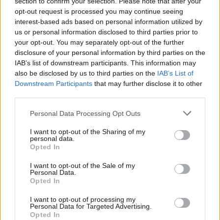
section to confirm your selection. Please note that after your
bilico Per l'attacco c'è Suazo
opt-out request is processed you may continue seeing
16/05/2009
interest-based ads based on personal information utilized by
us or personal information disclosed to third parties prior to
your opt-out. You may separately opt-out of the further
disclosure of your personal information by third parties on the
Fiat, Marchionne cerca soluzioni
IAB’s list of downstream participants. This information may
I sindacati restano in allerta
also be disclosed by us to third parties on the
IAB’s List of
Downstream Participants
that may further disclose it to other
12/05/2009
third parties.
Personal Data Processing Opt Outs
Al Grande Fratello restano solo i
I want to opt-out of the Sharing of my
personal data.
"migliori"
Opted In
19/04/2009
I want to opt-out of the Sale of my
Personal Data.
Opted In
"Zarate e Pandev restano"
I want to opt-out of processing my
Personal Data for Targeted Advertising.
Opted In
19/04/2009