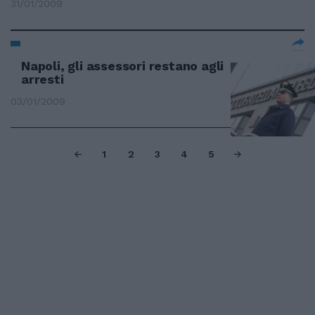
31/01/2009
Napoli, gli assessori restano agli
arresti
03/01/2009
1
2
3
4
5