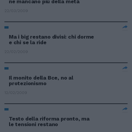
ne mancano più della metà
22/03/2009
Ma i big restano divisi: chi dorme
e chi se la ride
22/02/2009
Il monito della Bce, no al
protezionismo
12/02/2009
Testo della riforma pronto, ma
le tensioni restano