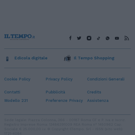
Edicola digitale
Il Tempo Shopping
Cookie Policy
Privacy Policy
Condizioni Generali
Contatti
Pubblicità
Credits
Modello 231
Preferenze Privacy
Assistenza
Sede legale: Piazza Colonna, 366 - 00187 Roma CF e P. Iva e Iscriz.
Registro Imprese Roma: 13486391009 REA Roma n° 1450962 Cap.
Sociale € 25.000,00 i.v. © Copyright IlTempo. Srl - ISSN (sito web):
1721-4084