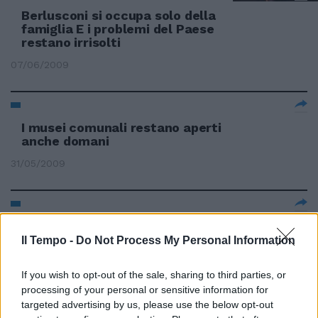
Berlusconi si occupa solo della
famiglia E i problemi del Paese
restano irrisolti
07/06/2009
I musei comunali restano aperti
anche domani
31/05/2009
I punti interrogativi restano tant
Il Tempo -
Do Not Process My Personal Information
30/05/2009
If you wish to opt-out of the sale, sharing to third parties, or
processing of your personal or sensitive information for
targeted advertising by us, please use the below opt-out
Ledesma e Pandev restano in