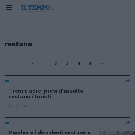
restano
1
2
3
4
5
Treni e aerei presi d'assalto
restano i turisti
09/08/2009
Pandev e i dissidenti restano a