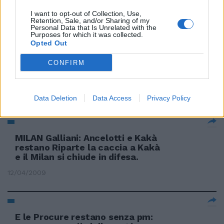
I want to opt-out of Collection, Use,
Retention, Sale, and/or Sharing of my
Personal Data that Is Unrelated with the
Purposes for which it was collected.
DUPLICITY, di Tony Gilroy, con
Opted Out
Julia Roberts, Clive Owen, Paul
Giamatti, Tom Wilkinson, Stati
CONFIRM
Uniti, 2008. La Guerra Fredda è
finita, ma le spie restano.
12/04/2009
Data Deletion
Data Access
Privacy Policy
MILAN Galliani: Ancelotti e Kakà
restano Riparte la caccia a Kakà
e il Milan si chiude in difesa.
12/04/2009
E le Procure restano senza pm: