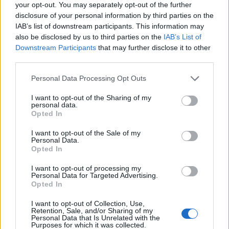
your opt-out. You may separately opt-out of the further
17/06/2012
disclosure of your personal information by third parties on the
IAB’s list of downstream participants. This information may
also be disclosed by us to third parties on the
IAB’s List of
Downstream Participants
that may further disclose it to other
Le divise verdi sono il simbolo
third parties.
dello Stato
Personal Data Processing Opt Outs
10/06/2012
I want to opt-out of the Sharing of my
personal data.
Opted In
Parte la riforma della protezione
I want to opt-out of the Sale of my
civile Dai ministri sì alla «tassa
Personal Data.
sulla disgrazia»
Opted In
06/05/2012
I want to opt-out of processing my
Personal Data for Targeted Advertising.
Opted In
I want to opt-out of Collection, Use,
Si è concluso il lungo lavoro del
Retention, Sale, and/or Sharing of my
tavolo di coordinamento,
Personal Data that Is Unrelated with the
presieduto dal consigliere
Purposes for which it was collected.