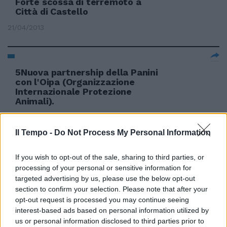
Forte scossa di terremoto a
Città di Castello
21/04/2013
5Nuova partnership della Panini
con l'Oipa (Organizzazione
Internazionale Protezione
Animali).
16/12/2012
Il Tempo -
Do Not Process My Personal Information
If you wish to opt-out of the sale, sharing to third parties, or
Le unità operative della
processing of your personal or sensitive information for
Protezione civile del
targeted advertising by us, please use the below opt-out
Campidoglio si sono recate ieri
section to confirm your selection. Please note that after your
mattina nel modenese per
ampliare il Campo Roma
opt-out request is processed you may continue seeing
allestito la scorsa settimana a
interest-based ads based on personal information utilized by
Rovereto di Novi.
us or personal information disclosed to third parties prior to