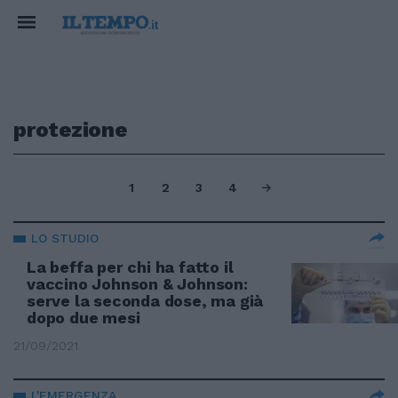
protezione
1
2
3
4
LO STUDIO
La beffa per chi ha fatto il
vaccino Johnson & Johnson:
serve la seconda dose, ma già
dopo due mesi
21/09/2021
L'EMERGENZA