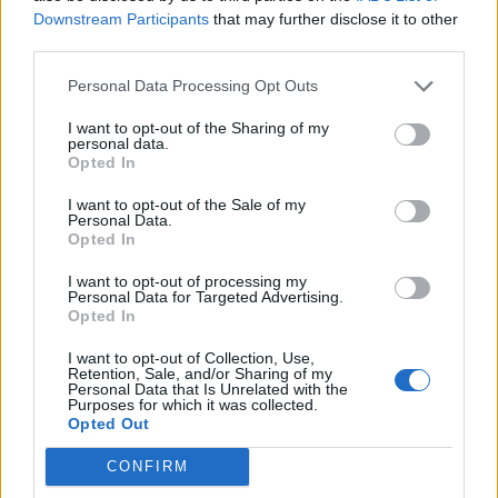
Federica Ionta Prendere un taxi
Downstream Participants
that may further disclose it to other
all'aeroporto di Fiumicino: dopo
third parties.
il disagio, la beffa.
28/08/2011
Personal Data Processing Opt Outs
I want to opt-out of the Sharing of my
personal data.
Opted In
Misura boomerang senza tagli
alla politica
I want to opt-out of the Sale of my
Personal Data.
03/07/2011
Opted In
I want to opt-out of processing my
Personal Data for Targeted Advertising.
Opted In
Calderoli: siamo stufi di
prendere sberle
I want to opt-out of Collection, Use,
Retention, Sale, and/or Sharing of my
Personal Data that Is Unrelated with the
19/06/2011
Purposes for which it was collected.
Opted Out
CONFIRM
Prendere le monete è furto