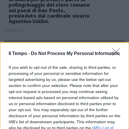
pellegrinaggio del clero romano
sui passi di San Paolo,
presieduto dal cardinale vicario
Agostino Vallini.
12/02/2012
Il Tempo -
Do Not Process My Personal Information
Pechino sollecita Roma:
"Prendete gli assassini"
If you wish to opt-out of the sale, sharing to third parties, or
08/01/2012
processing of your personal or sensitive information for
targeted advertising by us, please use the below opt-out
section to confirm your selection. Please note that after your
opt-out request is processed you may continue seeing
La manovra punta sulle tasse
interest-based ads based on personal information utilized by
us or personal information disclosed to third parties prior to
04/12/2011
your opt-out. You may separately opt-out of the further
disclosure of your personal information by third parties on the
IAB’s list of downstream participants. This information may
also be disclosed by us to third parties on the
IAB’s List of