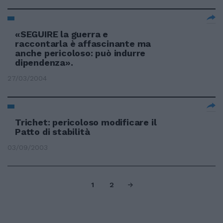
«SEGUIRE la guerra e
raccontarla è affascinante ma
anche pericoloso: può indurre
dipendenza».
27/03/2004
Trichet: pericoloso modificare il
Patto di stabilità
03/09/2003
1
2