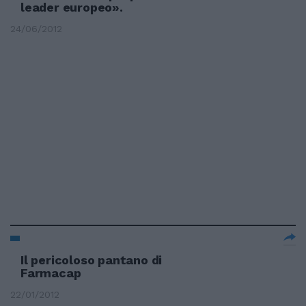
leader europeo».
24/06/2012
Il pericoloso pantano di
Farmacap
22/01/2012