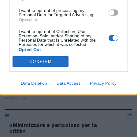
27/04/2009
I want to opt-out of processing my
Personal Data for Targeted Advertising.
Opted In
I want to opt-out of Collection, Use,
PLATINI «Caso Beckham
Retention, Sale, and/or Sharing of my
precedente pericoloso» Nulla
Personal Data that Is Unrelated with the
Purposes for which it was collected.
contro ...
Opted Out
07/02/2009
CONFIRM
Il pericoloso autolesionismo del
Data Deletion
Data Access
Privacy Policy
tecnico
14/12/2008
«Minimizzare è pericoloso per la
città»