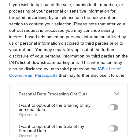
If you wish to opt-out of the sale, sharing to third parties, or
processing of your personal or sensitive information for
targeted advertising by us, please use the below opt-out
Julio Cesar 6 Non deve compiere
section to confirm your selection. Please note that after your
parate memorabili, ma è attento
opt-out request is processed you may continue seeing
sul pericoloso tiro di Maccarone
interest-based ads based on personal information utilized by
nei minuti finali del primo
tempo.
us or personal information disclosed to third parties prior to
your opt-out. You may separately opt-out of the further
23/05/2010
disclosure of your personal information by third parties on the
IAB’s list of downstream participants. This information may
also be disclosed by us to third parties on the
IAB’s List of
Downstream Participants
that may further disclose it to other
Porto d'armi facile: "Colpa delle
third parties.
lobby"
Personal Data Processing Opt Outs
05/07/2009
I want to opt-out of the Sharing of my
personal data.
Opted In
Muslera 6 Incolpevole sul gol di
I want to opt-out of the Sale of my
Talamonti, respinge un tiro
Personal Data.
pericoloso di Doni.
Opted In