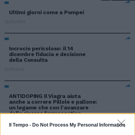
Ultimi giorni come a Pompei
13/02/2011
Incrocio pericoloso: il 14
dicembre fiducia e decisione
della Consulta
21/11/2010
ANTIDOPING Il Viagra aiuta
anche a correre Pillole e pallone:
un legame che con l'avanzare
della ricerca farmaceutica
diventa sempre più pericoloso.
Il Tempo -
Do Not Process My Personal Information
20/06/2010