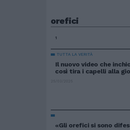
orefici
1
TUTTA LA VERITÀ
Il nuovo video che inchi
così tira i capelli alla gi
25/03/2025
«Gli orefici si sono difes