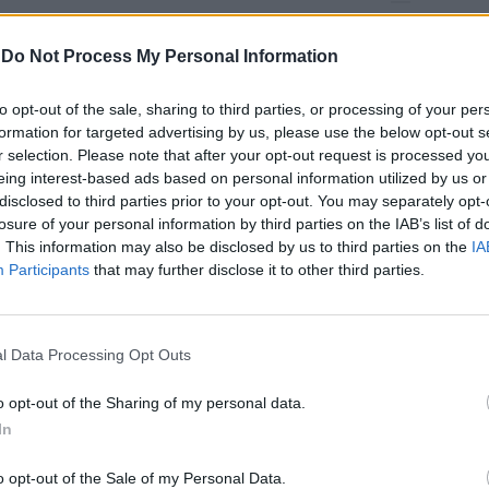
cLaren gioca
-
Do Not Process My Personal Information
to opt-out of the sale, sharing to third parties, or processing of your per
formation for targeted advertising by us, please use the below opt-out s
r selection. Please note that after your opt-out request is processed y
eing interest-based ads based on personal information utilized by us or
pena sette
disclosed to third parties prior to your opt-out. You may separately opt-
co della
losure of your personal information by third parties on the IAB’s list of
o da Montreal
. This information may also be disclosed by us to third parties on the
IA
Participants
that may further disclose it to other third parties.
l Data Processing Opt Outs
RA qualifiche
o opt-out of the Sharing of my personal data.
, che non ha
In
dal ...
o opt-out of the Sale of my Personal Data.