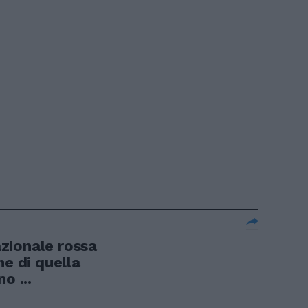
zionale rossa
me di quella
o ...