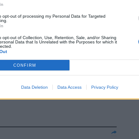
In
to opt-out of processing my Personal Data for Targeted
ing.
In
IVOLUZIONE,
rda le
o opt-out of Collection, Use, Retention, Sale, and/or Sharing
ersonal Data that Is Unrelated with the Purposes for which it
pena una
lected.
Out
CONFIRM
Data Deletion
Data Access
Privacy Policy
RI da paura!
5 i successi di