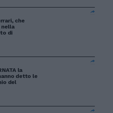
rari, che
 nella
to di
RNATA la
hanno detto le
mio del