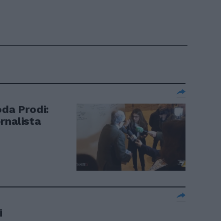
oda Prodi:
ornalista
i