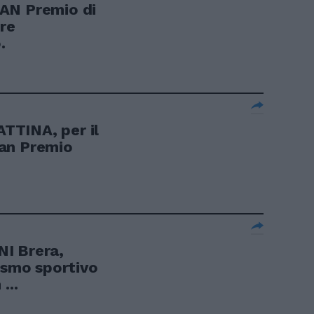
AN Premio di
ore
.
TTINA, per il
Gran Premio
I Brera,
ismo sportivo
...