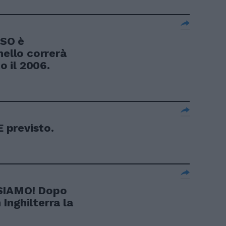
SO è
hello correrà
o il 2006.
 previsto.
ISIAMO! Dopo
n Inghilterra la