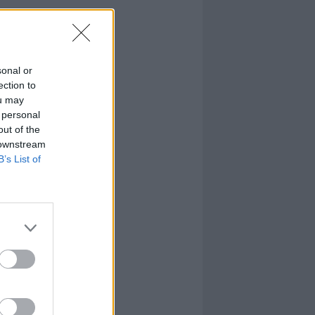
sonal or
ection to
ou may
 personal
out of the
 downstream
B’s List of