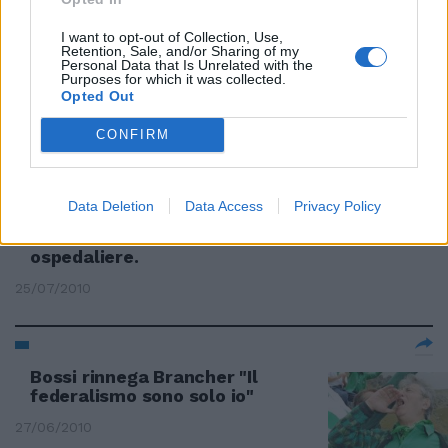
I want to opt-out of Collection, Use,
Retention, Sale, and/or Sharing of my
Personal Data that Is Unrelated with the
Salta ancora la nomina del
Purposes for which it was collected.
Opted Out
presidente Consob
07/08/2010
CONFIRM
Data Deletion
Data Access
Privacy Policy
Rischia di saltare la nomina dei
commissari di Asl e aziende
ospedaliere.
25/07/2010
Bossi rinnega Brancher "Il
federalismo sono solo io"
27/06/2010