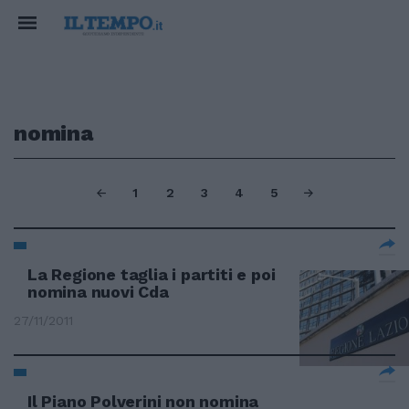
nomina
1
2
3
4
5
La Regione taglia i partiti e poi
nomina nuovi Cda
27/11/2011
Il Piano Polverini non nomina