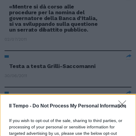
«Mentre si dà corso alle
procedure per la nomina del
governatore della Banca d'Italia,
si va sviluppando sulla questione
un serrato dibattito pubblico.
02/07/2011
Testa a testa Grilli-Saccomanni
30/06/2011
La nomina con le regole del dopo
Il Tempo -
Do Not Process My Personal Information
Fazio
30/06/2011
If you wish to opt-out of the sale, sharing to third parties, or
processing of your personal or sensitive information for
targeted advertising by us, please use the below opt-out