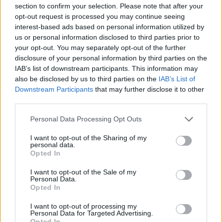
section to confirm your selection. Please note that after your
Tutti spiazzati dal Colle
opt-out request is processed you may continue seeing
interest-based ads based on personal information utilized by
08/05/2011
us or personal information disclosed to third parties prior to
your opt-out. You may separately opt-out of the further
disclosure of your personal information by third parties on the
IAB’s list of downstream participants. This information may
Generali, oggi la nomina
also be disclosed by us to third parties on the
IAB’s List of
Downstream Participants
that may further disclose it to other
10/04/2011
third parties.
Personal Data Processing Opt Outs
Super deleghe dimezzate
I want to opt-out of the Sharing of my
personal data.
30/01/2011
Opted In
I want to opt-out of the Sale of my
Personal Data.
Opted In
Tar sospende la nomina del
garante
I want to opt-out of processing my
Personal Data for Targeted Advertising.
05/09/2010
Opted In