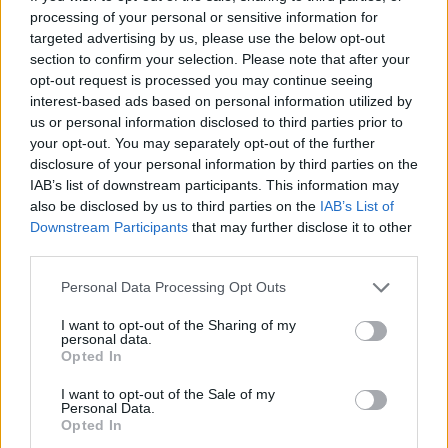
Sangiuliano-Boccia riaccende la
processing of your personal or sensitive information for
mania di Bonelli
targeted advertising by us, please use the below opt-out
section to confirm your selection. Please note that after your
06/09/2024
opt-out request is processed you may continue seeing
interest-based ads based on personal information utilized by
us or personal information disclosed to third parties prior to
BARI CONNECTION
your opt-out. You may separately opt-out of the further
Macigno su Decaro: altro suo
disclosure of your personal information by third parties on the
assessore indagato. Rottura Pd-
IAB’s list of downstream participants. This information may
M5S: divisi al voto
also be disclosed by us to third parties on the
IAB’s List of
16/04/2024
Downstream Participants
that may further disclose it to other
third parties.
IN PUGLIA SPADRONEGGIA
Personal Data Processing Opt Outs
Il ritorno di Nichi Vendola nel
I want to opt-out of the Sharing of my
caos della sinistra. Ma una
personal data.
condanna lo congela
Opted In
15/04/2024
I want to opt-out of the Sale of my
Personal Data.
Opted In
SCOSSONI A BARI