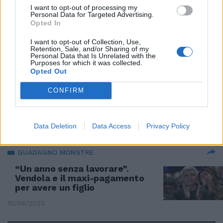
I want to opt-out of processing my
La sinistra tenta un disperato
Personal Data for Targeted Advertising.
blitz per tenere in piedi il campo
Opted In
largo
I want to opt-out of Collection, Use,
10/04/2024
Retention, Sale, and/or Sharing of my
Personal Data that Is Unrelated with the
Purposes for which it was collected.
Opted Out
CON SINISTRA ITALIANA
A volte ritornano (in campo):
CONFIRM
rispunta Ventola, attacco a
Salvini
27/11/2023
Data Deletion
Data Access
Privacy Policy
GUADAGNO MONSTRE
“Un anno senza lavorare”.
Vendola e il maxi-pagamento
per avere un figlio
15/04/2023