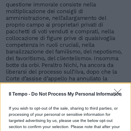
questione immorale consiste nella
moltiplicazione dei consigli di
amministrazione, nell’allargamento del
proprio campo ai proprietari privati di
pacchetti di voti venduti e comprati, nella
collocazione di figure prive di qualsivoglia
competenza in ruoli cruciali, nella
banalizzazione del familismo, del nepotismo,
del favoritismo, del clientelismo». Insomma
botte da orbi. Peraltro Nichi, ha ancora da
liberarsi del processo sull’Ilva, dopo che la
Corte d’assise d’appello ha annullato la
sentenza di primo grado e trasferito il
procedimento a Potenza. Poi chissà: un’altra
Il Tempo -
Do Not Process My Personal Information
primavera per il poeta.
If you wish to opt-out of the sale, sharing to third parties, or
processing of your personal or sensitive information for
targeted advertising by us, please use the below opt-out
section to confirm your selection. Please note that after your