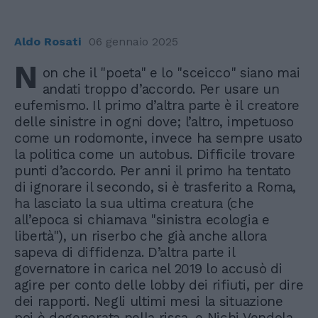
Aldo Rosati
06 gennaio 2025
N
on che il "poeta" e lo "sceicco" siano mai
andati troppo d’accordo. Per usare un
eufemismo. Il primo d’altra parte è il creatore
delle sinistre in ogni dove; l’altro, impetuoso
come un rodomonte, invece ha sempre usato
la politica come un autobus. Difficile trovare
punti d’accordo. Per anni il primo ha tentato
di ignorare il secondo, si è trasferito a Roma,
ha lasciato la sua ultima creatura (che
all’epoca si chiamava "sinistra ecologia e
libertà"), un riserbo che già anche allora
sapeva di diffidenza. D’altra parte il
governatore in carica nel 2019 lo accusò di
agire per conto delle lobby dei rifiuti, per dire
dei rapporti. Negli ultimi mesi la situazione
poi è degenerata nella rissa, e Nichi Vendola