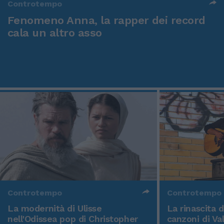
Controtempo
Fenomeno Anna, la rapper dei record
cala un altro asso
Controtempo
Controtempo
La modernità di Ulisse
La rinascita 
nell'Odissea pop di Christopher
canzoni di Va