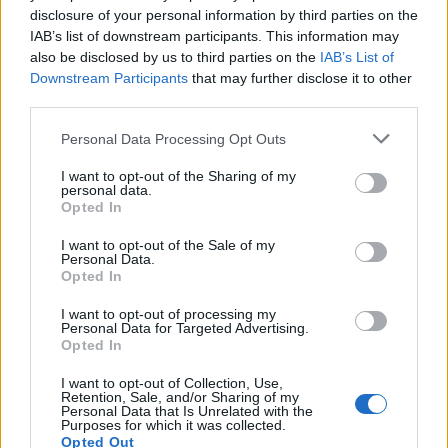
l'avvocato della vittima
disclosure of your personal information by third parties on the
IAB’s list of downstream participants. This information may
31/08/2024
also be disclosed by us to third parties on the
IAB’s List of
Downstream Participants
that may further disclose it to other
third parties.
INTERVISTA
Giornalisti indagati, Sara
Personal Data Processing Opt Outs
Giudice: "Lei era d'accordo",
"paghiamo l'eccesso di vita"
I want to opt-out of the Sharing of my
personal data.
30/08/2024
Opted In
I want to opt-out of the Sale of my
Personal Data.
VIOLENZA SESSUALE
Opted In
“Mi sono saltati addosso in taxi,
non riuscivo più a muovermi”, il
I want to opt-out of processing my
Personal Data for Targeted Advertising.
racconto della giornalista
Opted In
30/08/2024
I want to opt-out of Collection, Use,
Retention, Sale, and/or Sharing of my
Personal Data that Is Unrelated with the
INCHIESTA
Purposes for which it was collected.
Opted Out