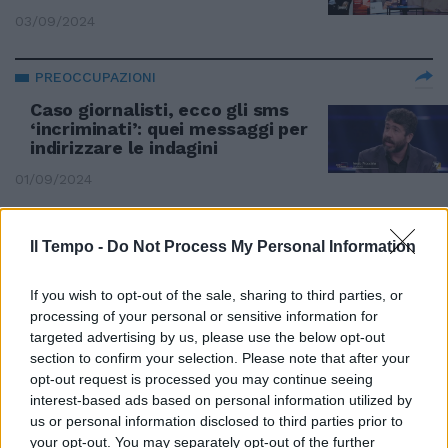
03/09/2024
PREOCCUPAZIONI
Caso giornalisti, ecco gli sms
‘incriminati’: quei messaggi per
indirizzare le indagini
01/09/2024
CASO DEI GIORNALISTI
Il Tempo -
Do Not Process My Personal Information
La testimonianza del tassista:
“Nessun bacio forzato, erano
If you wish to opt-out of the sale, sharing to third parties, or
tutti e tre ubriachelli”
processing of your personal or sensitive information for
01/09/2024
targeted advertising by us, please use the below opt-out
section to confirm your selection. Please note that after your
opt-out request is processed you may continue seeing
IL CASO
interest-based ads based on personal information utilized by
us or personal information disclosed to third parties prior to
"Ecco le prove che la trattavano
your opt-out. You may separately opt-out of the further
come un oggetto". Parla