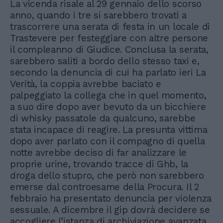
La vicenda risale al 29 gennaio dello scorso
anno, quando i tre si sarebbero trovati a
trascorrere una serata di festa in un locale di
Trastevere per festeggiare con altre persone
il compleanno di Giudice. Conclusa la serata,
sarebbero saliti a bordo dello stesso taxi e,
secondo la denuncia di cui ha parlato ieri La
Verità, la coppia avrebbe baciato e
palpeggiato la collega che in quel momento,
a suo dire dopo aver bevuto da un bicchiere
di whisky passatole da qualcuno, sarebbe
stata incapace di reagire. La presunta vittima
dopo aver parlato con il compagno di quella
notte avrebbe deciso di far analizzare le
proprie urine, trovando tracce di Ghb, la
droga dello stupro, che però non sarebbero
emerse dal controesame della Procura. Il 2
febbraio ha presentato denuncia per violenza
sessuale. A dicembre il gip dovrà decidere se
accogliere l’istanza di archiviazione avanzata