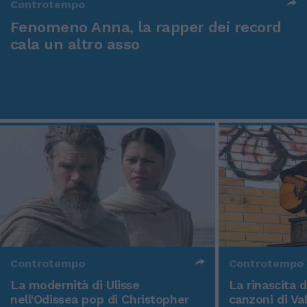
Controtempo
Fenomeno Anna, la rapper dei record
cala un altro asso
Controtempo
Controtempo
La modernità di Ulisse
La rinascita 
nell'Odissea pop di Christopher
canzoni di Va