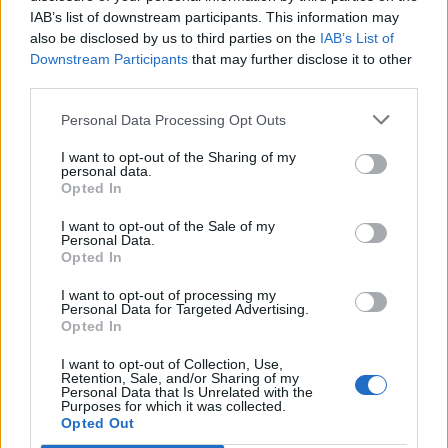
Dopo gli «scippi» al calcio
IAB’s list of downstream participants. This information may
nostrano, l'ultima frontiera sono
also be disclosed by us to third parties on the
IAB’s List of
i campioni del basket americano
Downstream Participants
that may further disclose it to other
third parties.
21/08/2011
Personal Data Processing Opt Outs
I want to opt-out of the Sharing of my
Paradisi fiscali: nel mirino
personal data.
Opted In
170mila nominativi
15/08/2009
I want to opt-out of the Sale of my
Personal Data.
Opted In
I want to opt-out of processing my
Personal Data for Targeted Advertising.
I miliardari sfidano la crisi
Opted In
comprando mega yacht
27/11/2008
I want to opt-out of Collection, Use,
Retention, Sale, and/or Sharing of my
Personal Data that Is Unrelated with the
Purposes for which it was collected.
Opted Out