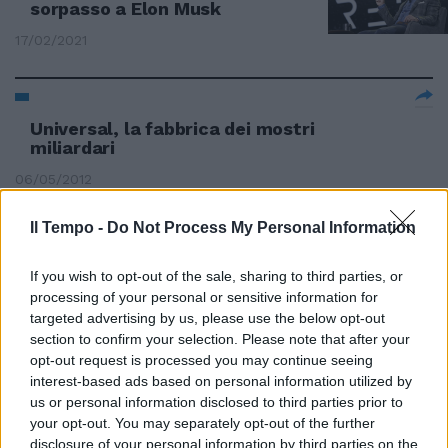
sorpasso a Elon Musk
17/02/2021
Universal, la fabbrica dei mostri
miliardari
06/05/2012
Il Tempo -
Do Not Process My Personal Information
La tecnologia fa aumentare i
If you wish to opt-out of the sale, sharing to third parties, or
miliardari
processing of your personal or sensitive information for
08/04/2012
targeted advertising by us, please use the below opt-out
section to confirm your selection. Please note that after your
opt-out request is processed you may continue seeing
interest-based ads based on personal information utilized by
us or personal information disclosed to third parties prior to
Petrolieri russi, sceicchi arabi,
your opt-out. You may separately opt-out of the further
miliardari cinesi: sport stravolto
dalle economie in espansione
disclosure of your personal information by third parties on the