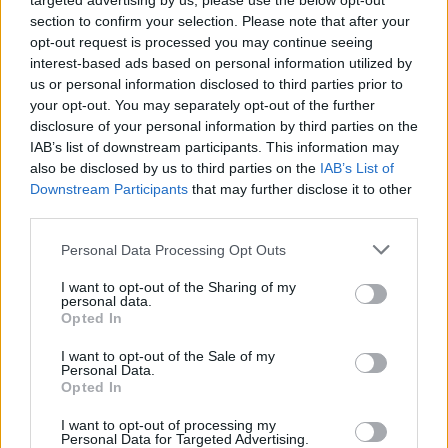
targeted advertising by us, please use the below opt-out
Il fisco manda in tilt i partiti
section to confirm your selection. Please note that after your
06/05/2012
opt-out request is processed you may continue seeing
interest-based ads based on personal information utilized by
us or personal information disclosed to third parties prior to
your opt-out. You may separately opt-out of the further
La Spagna vacilla e manda giù le
disclosure of your personal information by third parties on the
Borse
IAB’s list of downstream participants. This information may
also be disclosed by us to third parties on the
IAB’s List of
31/03/2012
Downstream Participants
that may further disclose it to other
third parties.
Personal Data Processing Opt Outs
Via i vigilantes dai campi nomadi
Il Comune manda i «gladiatori»
I want to opt-out of the Sharing of my
personal data.
18/03/2012
Opted In
I want to opt-out of the Sale of my
Personal Data.
Opted In
Il Genoa manda l'Udinese ko
I want to opt-out of processing my
22/01/2012
Personal Data for Targeted Advertising.