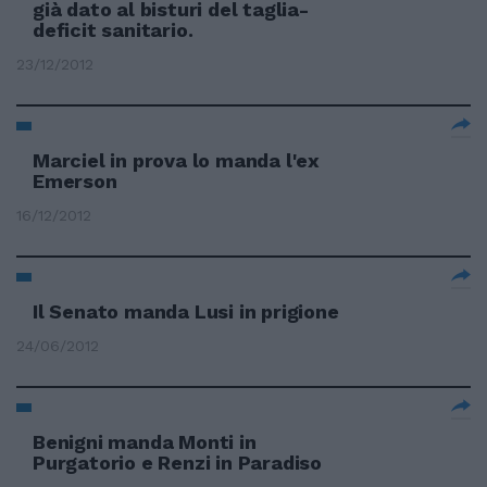
già dato al bisturi del taglia-
deficit sanitario.
23/12/2012
Marciel in prova lo manda l'ex
Emerson
16/12/2012
Il Senato manda Lusi in prigione
24/06/2012
Benigni manda Monti in
Purgatorio e Renzi in Paradiso