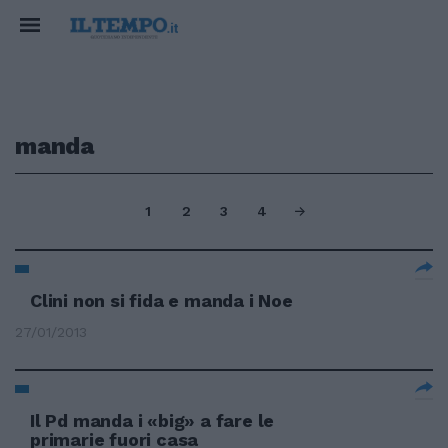
manda
1
2
3
4
Clini non si fida e manda i Noe
27/01/2013
Il Pd manda i «big» a fare le
primarie fuori casa