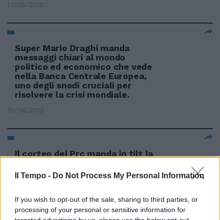
17/06/2012
Super Mario Draghi manda
messaggi chiari al mondo
politico ed economico che vede
nella Banca Centrale Europea,
uno degli snodi cruciali per
risolvere la crisi mondiale.
10/06/2012
Il corteo del Prc manda in tilt la
viabilità
Il Tempo -
Do Not Process My Personal Information
13/05/2012
If you wish to opt-out of the sale, sharing to third parties, or
processing of your personal or sensitive information for