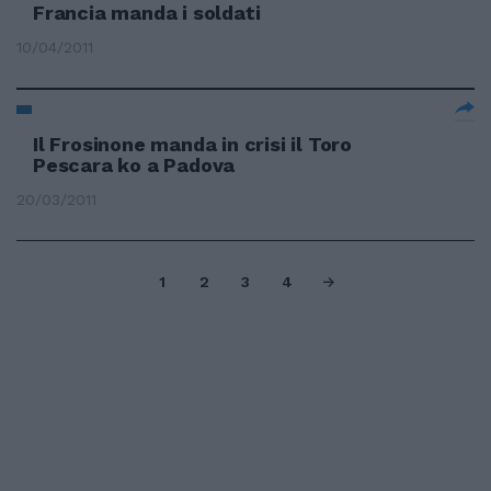
Francia manda i soldati
10/04/2011
Il Frosinone manda in crisi il Toro
Pescara ko a Padova
20/03/2011
1
2
3
4