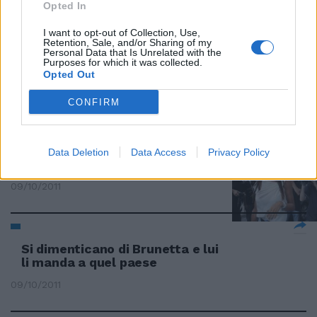
Opted In
I want to opt-out of Collection, Use,
Retention, Sale, and/or Sharing of my
"Quel tizio col giaccone" manda
Personal Data that Is Unrelated with the
Purposes for which it was collected.
in tilt gli internauti
Opted Out
23/10/2011
CONFIRM
E il Gup manda a giudizio anche
Data Deletion
Data Access
Privacy Policy
Fede, Mora e Minetti
09/10/2011
Si dimenticano di Brunetta e lui
li manda a quel paese
09/10/2011