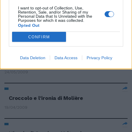
I want to opt-out of Collection, Use,
Retention, Sale, and/or Sharing of my
I pregi e i difetti del denaro con
Personal Data that Is Unrelated with the
Purposes for which it was collected.
l'ironia di Franca Valeri
Opted Out
10/07/2009
CONFIRM
L'ironia di Tremonti: «Solidarietà
Data Deletion
Data Access
Privacy Policy
ai petrolieri»
24/05/2009
Croccolo e l'ironia di Molière
19/04/2009