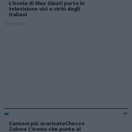
L'ironia di Max Giusti porta in
televisione vizi e virtù degli
italiani
13/01/2013
Canzoni più scaricateChecco
Zalone L'ironia che punta al