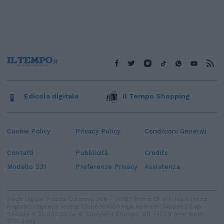
Edicola digitale
Il Tempo Shopping
Cookie Policy
Privacy Policy
Condizioni Generali
Contatti
Pubblicità
Credits
Modello 231
Preferenze Privacy
Assistenza
Sede legale: Piazza Colonna, 366 - 00187 Roma CF e P. Iva e Iscriz.
Registro Imprese Roma: 13486391009 REA Roma n° 1450962 Cap.
Sociale € 25.000,00 i.v. © Copyright IlTempo. Srl - ISSN (sito web):
1721-4084