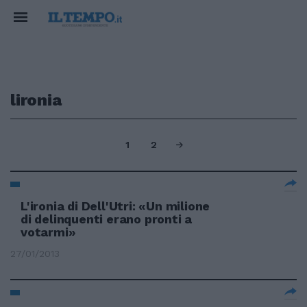
lironia
1
2
L'ironia di Dell'Utri: «Un milione
di delinquenti erano pronti a
votarmi»
27/01/2013