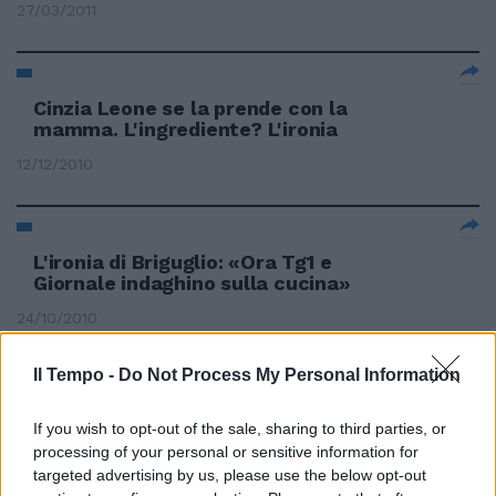
27/03/2011
Cinzia Leone se la prende con la
mamma. L'ingrediente? L'ironia
12/12/2010
L'ironia di Briguglio: «Ora Tg1 e
Giornale indaghino sulla cucina»
24/10/2010
Il Tempo -
Do Not Process My Personal Information
L'ironia pungente di Webber Non
If you wish to opt-out of the sale, sharing to third parties, or
male per una seconda guida
processing of your personal or sensitive information for
18/07/2010
targeted advertising by us, please use the below opt-out