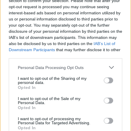
section to confirm your selection. Please note that after your
opt-out request is processed you may continue seeing
interest-based ads based on personal information utilized by
Quando il sale della sfida era
us or personal information disclosed to third parties prior to
solo l'ironia
your opt-out. You may separately opt-out of the further
disclosure of your personal information by third parties on the
18/04/2010
IAB’s list of downstream participants. This information may
also be disclosed by us to third parties on the
IAB’s List of
Downstream Participants
that may further disclose it to other
third parties.
L'ironia del Quartetto Cetra fa
rima con le nuove tecnologie
Personal Data Processing Opt Outs
03/01/2010
I want to opt-out of the Sharing of my
personal data.
Opted In
I want to opt-out of the Sale of my
Faccia a faccia Alemanno-
Personal Data.
Veltroni È fair play, ma non
Opted In
manca l'ironia
I want to opt-out of processing my
15/12/2009
Personal Data for Targeted Advertising.
Opted In