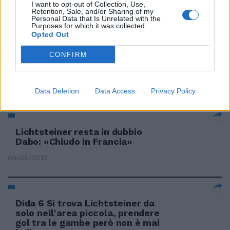
I want to opt-out of Collection, Use,
Retention, Sale, and/or Sharing of my
23/05/2010
Personal Data that Is Unrelated with the
Purposes for which it was collected.
Opted Out
CONFIRM
Trauma cranico per Lichtsteiner
Torna Zarate
16/05/2010
Data Deletion
Data Access
Privacy Policy
Lichtsteiner resta in dubbio
Dabo: «Chiudo in Francia»
09/05/2010
Dida 6 Si trova Lichtsteiner da
solo nell'area piccola, prendere
gol tra le gambe però non è mai