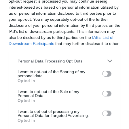
opt-out request is processed you may continue seeing
interest-based ads based on personal information utilized by
Facce da derby
us or personal information disclosed to third parties prior to
your opt-out. You may separately opt-out of the further
07/11/2010
disclosure of your personal information by third parties on the
IAB’s list of downstream participants. This information may
also be disclosed by us to third parties on the
IAB’s List of
Downstream Participants
that may further disclose it to other
Si blocca Lichtsteiner, Zarate in
third parties.
panchina
Personal Data Processing Opt Outs
26/09/2010
I want to opt-out of the Sharing of my
personal data.
Opted In
Lichtsteiner in ritiro Con lui c'è
I want to opt-out of the Sale of my
Bresciano
Personal Data.
Opted In
25/07/2010
I want to opt-out of processing my
Personal Data for Targeted Advertising.
Opted In
Kolarov affare Real