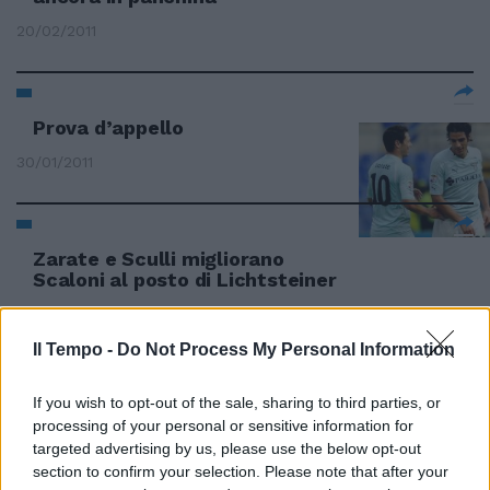
20/02/2011
Prova d’appello
30/01/2011
Zarate e Sculli migliorano
Scaloni al posto di Lichtsteiner
23/01/2011
Il Tempo -
Do Not Process My Personal Information
If you wish to opt-out of the sale, sharing to third parties, or
Lichtsteiner e Radu in dubbio
processing of your personal or sensitive information for
16/01/2011
targeted advertising by us, please use the below opt-out
section to confirm your selection. Please note that after your