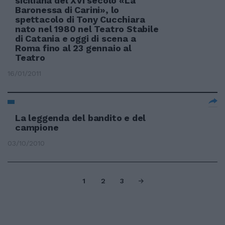
siciliana del XVI secolo «La
Baronessa di Carini», lo
spettacolo di Tony Cucchiara
nato nel 1980 nel Teatro Stabile
di Catania e oggi di scena a
Roma fino al 23 gennaio al
Teatro
16/01/2011
La leggenda del bandito e del
campione
03/10/2010
1
2
3