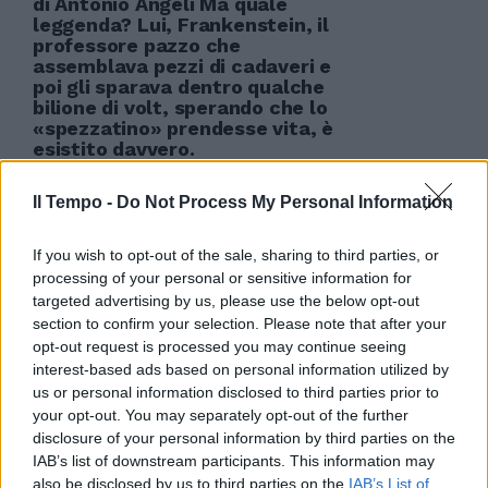
di Antonio Angeli Ma quale
leggenda? Lui, Frankenstein, il
professore pazzo che
assemblava pezzi di cadaveri e
poi gli sparava dentro qualche
bilione di volt, sperando che lo
«spezzatino» prendesse vita, è
esistito davvero.
29/04/2012
Il Tempo -
Do Not Process My Personal Information
If you wish to opt-out of the sale, sharing to third parties, or
Home video A casa guardando
processing of your personal or sensitive information for
«The Eagle» e la leggenda della
targeted advertising by us, please use the below opt-out
Nona Legione
section to confirm your selection. Please note that after your
opt-out request is processed you may continue seeing
05/02/2012
interest-based ads based on personal information utilized by
us or personal information disclosed to third parties prior to
your opt-out. You may separately opt-out of the further
disclosure of your personal information by third parties on the
Il coraggio di una donna divenuta
IAB’s list of downstream participants. This information may
leggenda Solarino fa Anita in tv
also be disclosed by us to third parties on the
IAB’s List of