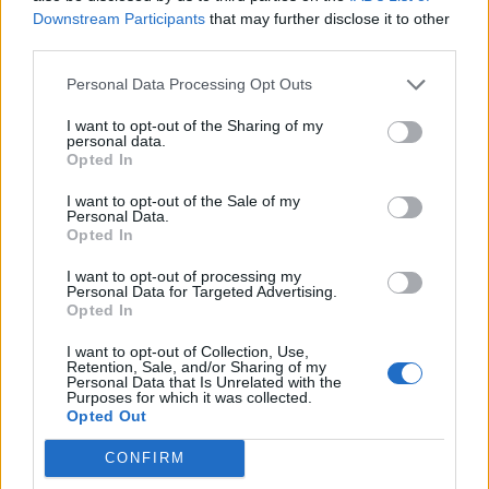
Downstream Participants
that may further disclose it to other
15/01/2012
third parties.
Personal Data Processing Opt Outs
Chirac condannato. Fine di una
I want to opt-out of the Sharing of my
leggenda
personal data.
Opted In
18/12/2011
I want to opt-out of the Sale of my
Personal Data.
Opted In
E Romolo scalpita per uscire
I want to opt-out of processing my
dalla leggenda
Personal Data for Targeted Advertising.
Opted In
13/11/2011
I want to opt-out of Collection, Use,
Retention, Sale, and/or Sharing of my
Personal Data that Is Unrelated with the
Purposes for which it was collected.
Opted Out
Si chiude la leggenda di
«Capirex»
CONFIRM
04/09/2011