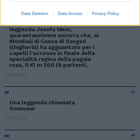
Data Deletion
Data Access
Privacy Policy
Enrico Tonali È a un passo dalla
leggenda Josefa Idem,
quarantaseienne azzurra che, ai
Mondiali di Canoa di Szeged
(Ungheria) ha agguantato per i
capelli l'accesso in finale della
specialità regina della pagaia
rosa, il K1 m 500 (9 partenti,
21/08/2011
Una leggenda chiamata
Aznavour
17/04/2011