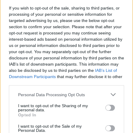
20/06/2010
If you wish to opt-out of the sale, sharing to third parties, or
processing of your personal or sensitive information for
targeted advertising by us, please use the below opt-out
section to confirm your selection. Please note that after your
Super sfida del sabato sera Le
opt-out request is processed you may continue seeing
magnifiche sette di Giusti
interest-based ads based on personal information utilized by
contro Julia Roberts
us or personal information disclosed to third parties prior to
20/09/2009
your opt-out. You may separately opt-out of the further
disclosure of your personal information by third parties on the
IAB’s list of downstream participants. This information may
also be disclosed by us to third parties on the
IAB’s List of
Julia Roberts tra i fan "Mangia,
Downstream Participants
that may further disclose it to other
prega e ama"
third parties.
30/08/2009
Personal Data Processing Opt Outs
I want to opt-out of the Sharing of my
personal data.
Opted In
DUPLICITY, di Tony Gilroy, con
Julia Roberts, Clive Owen, Paul
I want to opt-out of the Sale of my
Giamatti, Tom Wilkinson, Stati
Personal Data.