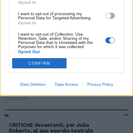
Uniti, 2008. La Guerra Fredda è
Opted In
finita, ma le spie restano.
I want to opt-out of processing my
12/04/2009
Personal Data for Targeted Advertising.
Opted In
I want to opt-out of Collection, Use,
Retention, Sale, and/or Sharing of my
Julia Franck si racconta in un
Personal Data that Is Unrelated with the
Purposes for which it was collected.
best seller
Opted Out
29/12/2008
CONFIRM
Julia Roberts gira un film nel
Data Deletion
Data Access
Privacy Policy
locale di Calà
27/05/2008
CRITICHE devastanti, per Julia
Roberts, al suo esordio teatrale