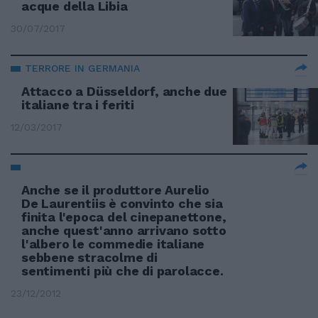
acque della Libia
30/07/2017
TERRORE IN GERMANIA
Attacco a Düsseldorf, anche due
italiane tra i feriti
12/03/2017
Anche se il produttore Aurelio
De Laurentiis è convinto che sia
finita l'epoca del cinepanettone,
anche quest'anno arrivano sotto
l'albero le commedie italiane
sebbene stracolme di
sentimenti più che di parolacce.
23/12/2012