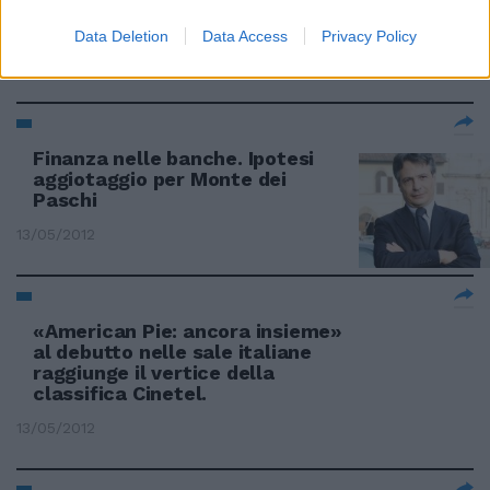
Sono vicino alle famiglie
italiane»
Data Deletion
Data Access
Privacy Policy
13/05/2012
Finanza nelle banche. Ipotesi
aggiotaggio per Monte dei
Paschi
13/05/2012
«American Pie: ancora insieme»
al debutto nelle sale italiane
raggiunge il vertice della
classifica Cinetel.
13/05/2012