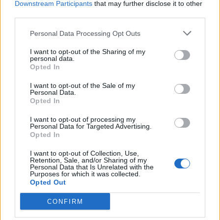
Downstream Participants
that may further disclose it to other
third parties.
Aziende italiane a Tripoli per
ricostruire
Personal Data Processing Opt Outs
19/05/2012
I want to opt-out of the Sharing of my
personal data.
Opted In
I want to opt-out of the Sale of my
Il «fulmine» di Giorgio
Personal Data.
Napolitano arriva, inaspettato,
Opted In
poco dopo le 11 del mattino,
all'inaugurazione di una mostra
I want to opt-out of processing my
sulle Poste Italiane a Roma: «Di
Personal Data for Targeted Advertising.
boom ricordo quello degli anni
Opted In
'60, altri non ne vedo» risponde
il presidente della Repubblica ai
I want to opt-out of Collection, Use,
Retention, Sale, and/or Sharing of my
Personal Data that Is Unrelated with the
13/05/2012
Purposes for which it was collected.
Opted Out
CONFIRM
«Anch'io perseguitato dal Fisco