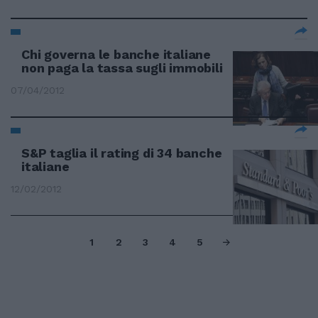
Chi governa le banche italiane
non paga la tassa sugli immobili
07/04/2012
S&P taglia il rating di 34 banche
italiane
12/02/2012
1
2
3
4
5