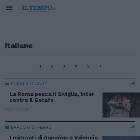
italiane
1
2
3
4
5
EUROPA LEAGUE
La Roma pesca il Siviglia, Inter
contro il Getafe
29/02/2020
BRACCIO DI FERRO
I migranti di Aquarius a Valencia