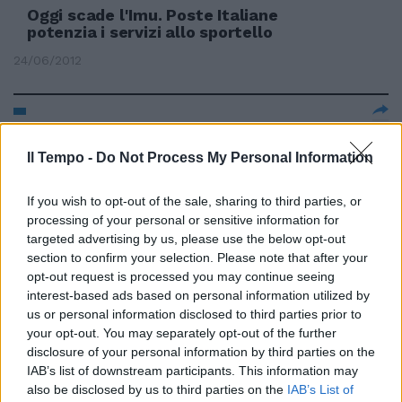
Oggi scade l'Imu. Poste Italiane
potenzia i servizi allo sportello
24/06/2012
7 Da Mosca alla Siberia, da San
Pietroburgo a Vladivostock,
Il Tempo -
Do Not Process My Personal Information
ecco il vademecum per le
imprese italiane che vogliono
If you wish to opt-out of the sale, sharing to third parties, or
sbarcare nel mercato russo.
processing of your personal or sensitive information for
20/05/2012
targeted advertising by us, please use the below opt-out
section to confirm your selection. Please note that after your
opt-out request is processed you may continue seeing
interest-based ads based on personal information utilized by
Cucchiani: Le banche italiane
us or personal information disclosed to third parties prior to
sono sicure
your opt-out. You may separately opt-out of the further
disclosure of your personal information by third parties on the
19/05/2012
IAB’s list of downstream participants. This information may
also be disclosed by us to third parties on the
IAB’s List of