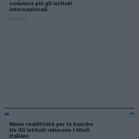
convince più gli istituti
internazionali
27/01/2013
Meno redditività per le banche
Ue Gli istituti riducono i titoli
italiani