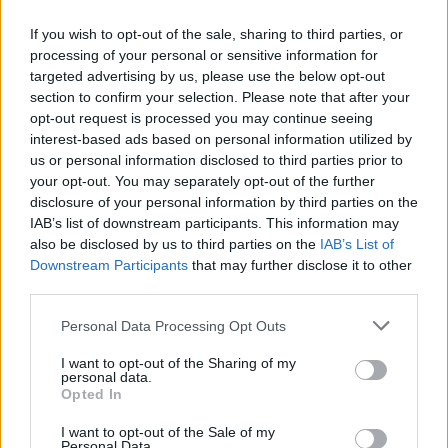
contro l'Eba
If you wish to opt-out of the sale, sharing to third parties, or
18/12/2011
processing of your personal or sensitive information for
targeted advertising by us, please use the below opt-out
section to confirm your selection. Please note that after your
opt-out request is processed you may continue seeing
Negli istituti centrali torna la
interest-based ads based on personal information utilized by
corsa all'oro
us or personal information disclosed to third parties prior to
27/11/2011
your opt-out. You may separately opt-out of the further
disclosure of your personal information by third parties on the
IAB’s list of downstream participants. This information may
also be disclosed by us to third parties on the
IAB’s List of
Centro storico Sbarrati
Downstream Participants
that may further disclose it to other
simbolicamente i portoni delle
third parties.
scuole 7 Ieri mattina gli studenti
del movimento studentesco
Personal Data Processing Opt Outs
Rivoluzione Scuola hanno
bloccato simbolicamente le
I want to opt-out of the Sharing of my
entrate di circa 50 istituti
personal data.
scolastici della Capitale.
Opted In
25/09/2011
I want to opt-out of the Sale of my
Personal Data.