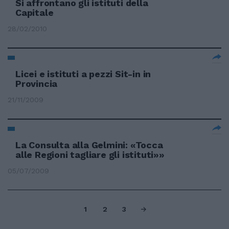
Si affrontano gli istituti della
Capitale
28/02/2010
Licei e istituti a pezzi Sit-in in
Provincia
21/11/2009
La Consulta alla Gelmini: «Tocca
alle Regioni tagliare gli istituti»»
05/07/2009
1
2
3