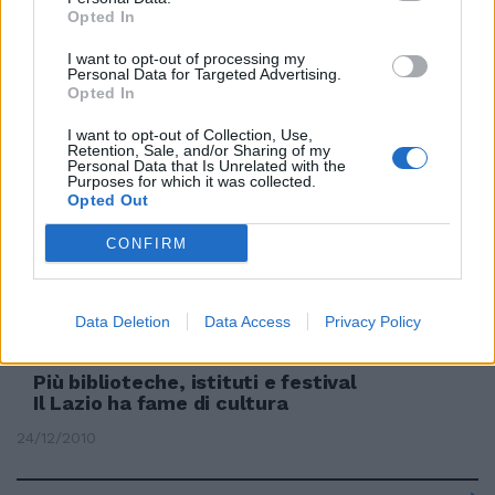
Opted In
I want to opt-out of processing my
Caos a Talete e Russell Le classi
Personal Data for Targeted Advertising.
scoppiano negli istituti trendy
Opted In
18/09/2011
I want to opt-out of Collection, Use,
Retention, Sale, and/or Sharing of my
Personal Data that Is Unrelated with the
Purposes for which it was collected.
Opted Out
Pasquali: serve uno screening in
CONFIRM
tutti gli istituti scolastici
31/08/2011
Data Deletion
Data Access
Privacy Policy
Più biblioteche, istituti e festival
Il Lazio ha fame di cultura
24/12/2010