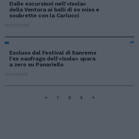
Dalle escursioni nell'«Isola»
della Ventura ai balli di ex miss e
soubrette con la Carlucci
20/01/2006
Escluso dal Festival di Sanremo
l'ex naufrago dell'«Isola» spara
a zero su Panariello
10/01/2006
1
2
3