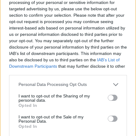
processing of your personal or sensitive information for
targeted advertising by us, please use the below opt-out
section to confirm your selection. Please note that after your
Borriello: "Lascio Belen e non ci
opt-out request is processed you may continue seeing
ripenso"
interest-based ads based on personal information utilized by
us or personal information disclosed to third parties prior to
16/12/2008
your opt-out. You may separately opt-out of the further
disclosure of your personal information by third parties on the
IAB’s list of downstream participants. This information may
also be disclosed by us to third parties on the
IAB’s List of
"XFactor sfiderà il Grande
Downstream Participants
that may further disclose it to other
Fratello"
third parties.
04/12/2008
Personal Data Processing Opt Outs
I want to opt-out of the Sharing of my
personal data.
Luxuria: "Il vero trash è in
Opted In
Parlamento, non sull'Isola"
I want to opt-out of the Sale of my
01/09/2008
Personal Data.
Opted In