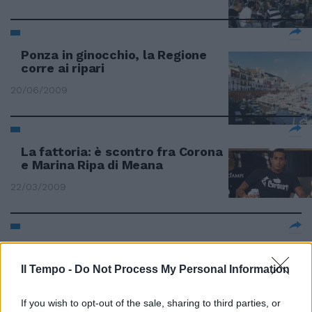
Ponza in ginocchio, la Regione
corre ai ripari
20/06/2009
La fattoria: è scontro fra Corona
e Marina Ripa di Meana
22/03/2009
Corona e Belen si amano
davvero, "A letto facciamo
Il Tempo -
Do Not Process My Personal Information
scintille"
10/01/2009
If you wish to opt-out of the sale, sharing to third parties, or