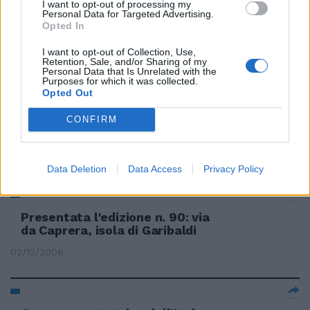
I want to opt-out of processing my
Personal Data for Targeted Advertising.
Isola dei famosi, naufragio
Opted In
previsto tra due settimane
I want to opt-out of Collection, Use,
30/08/2008
Retention, Sale, and/or Sharing of my
Personal Data that Is Unrelated with the
Purposes for which it was collected.
Opted Out
«Isola, rischio anoressia per le
CONFIRM
ragazze»
04/11/2007
Data Deletion
Data Access
Privacy Policy
Presentata l'edizione n. 90: via
da Caprera, isola di Garibaldi
02/12/2006