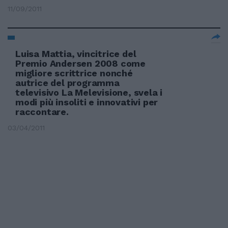
11/09/2011
Luisa Mattia, vincitrice del
Premio Andersen 2008 come
migliore scrittrice nonché
autrice del programma
televisivo La Melevisione, svela i
modi più insoliti e innovativi per
raccontare.
03/04/2011