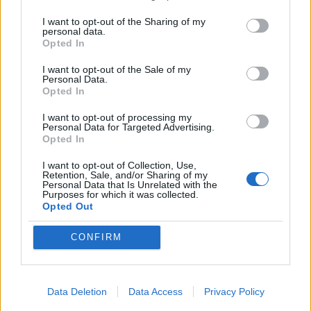
17/02/2008
I want to opt-out of the Sharing of my
personal data.
Opted In
Immobiliare, a Roma è boom di
I want to opt-out of the Sale of my
progetti innovativi
Personal Data.
Opted In
29/09/2006
I want to opt-out of processing my
Personal Data for Targeted Advertising.
Opted In
Arpe: i clienti apprezzano i
I want to opt-out of Collection, Use,
servizi innovativi Delta 2
Retention, Sale, and/or Sharing of my
Personal Data that Is Unrelated with the
Purposes for which it was collected.
17/01/2006
Opted Out
CONFIRM
DIFFUSIONE capillare sul
territorio e servizi sempre più
innovativi per trasformare la
Data Deletion
Data Access
Privacy Policy
banca tradizionale ...