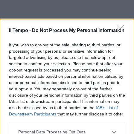
Il Tempo -
Do Not Process My Personal Information
I Pink Floyd riletti in chiave jazz
If you wish to opt-out of the sale, sharing to third parties, or
processing of your personal or sensitive information for
13/06/2010
targeted advertising by us, please use the below opt-out
section to confirm your selection. Please note that after your
opt-out request is processed you may continue seeing
interest-based ads based on personal information utilized by
«I politici siano innovativi Chi
us or personal information disclosed to third parties prior to
sbaglia si faccia da parte»
your opt-out. You may separately opt-out of the further
16/08/2009
disclosure of your personal information by third parties on the
IAB’s list of downstream participants. This information may
also be disclosed by us to third parties on the
IAB’s List of
Downstream Participants
that may further disclose it to other
«Copiate come i cinesi». «Non è
third parties.
vero, siamo innovativi»
Personal Data Processing Opt Outs