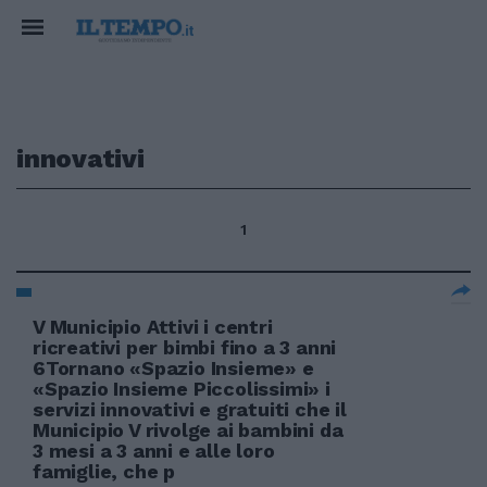
innovativi
1
V Municipio Attivi i centri
ricreativi per bimbi fino a 3 anni
6Tornano «Spazio Insieme» e
«Spazio Insieme Piccolissimi» i
servizi innovativi e gratuiti che il
Municipio V rivolge ai bambini da
3 mesi a 3 anni e alle loro
famiglie, che p