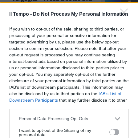
donna": Khelif-Carini, che duello
tra Giubilei e Magi
Il Tempo -
Do Not Process My Personal Information
02/08/2024
If you wish to opt-out of the sale, sharing to third parties, or
processing of your personal or sensitive information for
L'ARIA CHE TIRA
targeted advertising by us, please use the below opt-out
"Distrutti decenni di battaglie
section to confirm your selection. Please note that after your
per le donne": Khelif-Carini,
opt-out request is processed you may continue seeing
Giubilei non si tiene
interest-based ads based on personal information utilized by
us or personal information disclosed to third parties prior to
02/08/2024
your opt-out. You may separately opt-out of the further
disclosure of your personal information by third parties on the
DICE BASTA
IAB’s list of downstream participants. This information may
also be disclosed by us to third parties on the
IAB’s List of
Angela Carini appende i guantoni
Downstream Participants
that may further disclose it to other
al chiodo dopo le polemiche.
third parties.
“Ciao boxe”
02/08/2024
Personal Data Processing Opt Outs
I want to opt-out of the Sharing of my
personal data.
PUGILATO