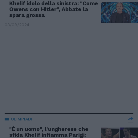
Khelif idolo della sinistra: "Come
Owens con Hitler", Abbate la
spara grossa
03/08/2024
OLIMPIADI
"È un uomo", l'ungherese che
sfida Khelif infiamma Parigi: