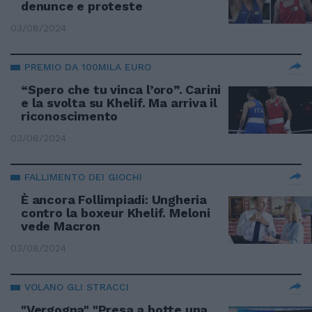
denunce e proteste
03/08/2024
PREMIO DA 100MILA EURO
“Spero che tu vinca l’oro”. Carini
e la svolta su Khelif. Ma arriva il
riconoscimento
03/08/2024
FALLIMENTO DEI GIOCHI
È ancora Follimpiadi: Ungheria
contro la boxeur Khelif. Meloni
vede Macron
03/08/2024
VOLANO GLI STRACCI
"Vergogna" "Presa a botte una