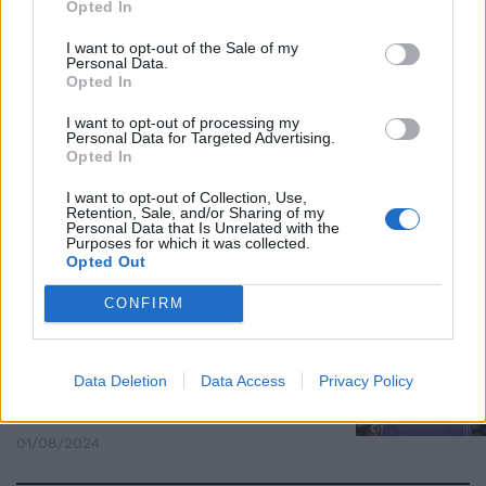
Opted In
Lo scontro Carini-Khelif scatena
la baruffa social: la valanga di
I want to opt-out of the Sale of my
Personal Data.
interventi
Opted In
02/08/2024
I want to opt-out of processing my
Personal Data for Targeted Advertising.
Opted In
GIOCHI TAROCKY
La follia woke sul ring. La
I want to opt-out of Collection, Use,
Retention, Sale, and/or Sharing of my
“intersex” Khelif picchia duro,
Personal Data that Is Unrelated with the
Carini lascia in lacrime
Purposes for which it was collected.
Opted Out
02/08/2024
CONFIRM
PARIGI 2024
Bufera "intersex" sulle
Data Deletion
Data Access
Privacy Policy
Olimpiadi, Meloni a Carini: "So
che non mollerai"
01/08/2024