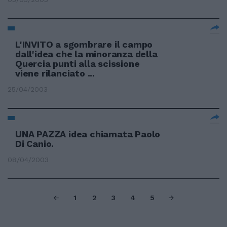
L'INVITO a sgombrare il campo
dall'idea che la minoranza della
Quercia punti alla scissione
viene rilanciato ...
25/04/2003
UNA PAZZA idea chiamata Paolo
Di Canio.
08/04/2003
1
2
3
4
5