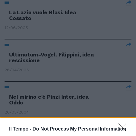
La Lazio vuole Blasi. Idea
Cossato
12/06/2005
Ultimatum-Vogel. Filippini, idea
rescissione
26/04/2005
Nel mirino c'è Pinzi Inter, idea
Oddo
26/05/2004
Il Tempo -
Do Not Process My Personal Information