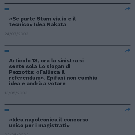
«Se parte Stam via io e il
tecnico» Idea Nakata
24/07/2003
Articolo 18, ora la sinistra si
sente sola Lo slogan di
Pezzotta: «Fallisca il
referendum». Epifani non cambia
idea e andrà a votare
13/05/2003
«Idea napoleonica il concorso
unico per i magistrati»
03/05/2003