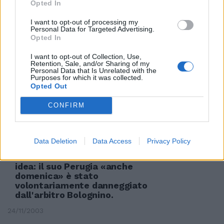
Opted In
Moratti: Inter, non cambio idea
I want to opt-out of processing my
20/01/2004
Personal Data for Targeted Advertising.
Opted In
I want to opt-out of Collection, Use,
Retention, Sale, and/or Sharing of my
BOSSI torna sulla sua idea di
Personal Data that Is Unrelated with the
cercare una soluzione al
Purposes for which it was collected.
Opted Out
«problema quote latte»,
chiedendo al commissario ...
CONFIRM
03/01/2004
Data Deletion
Data Access
Privacy Policy
LUCIANO Gaucci non cambia
idea: il suo Perugia «anche
domenica» è stato
volontariamente danneggiato
dall'arbitro Bolognino.
24/11/2003