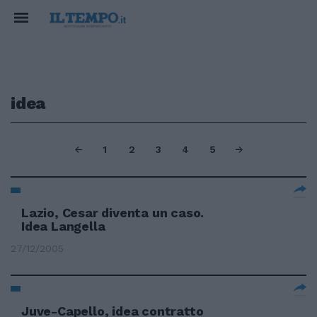
idea
1
2
3
4
5
Lazio, Cesar diventa un caso.
Idea Langella
27/12/2005
Juve-Capello, idea contratto