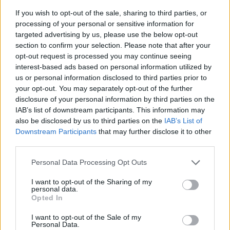
Samuel ko ma c'è Dacourt Idea
If you wish to opt-out of the sale, sharing to third parties, or
Burdisso?
processing of your personal or sensitive information for
09/04/2004
targeted advertising by us, please use the below opt-out
section to confirm your selection. Please note that after your
opt-out request is processed you may continue seeing
interest-based ads based on personal information utilized by
DUE PEZZI Gli organizzatori di
us or personal information disclosed to third parties prior to
Wimbledon sono terrorizzati
your opt-out. You may separately opt-out of the further
dall'idea che Serena Williams si
disclosure of your personal information by third parties on the
presenti ...
IAB’s list of downstream participants. This information may
also be disclosed by us to third parties on the
IAB’s List of
02/04/2004
Downstream Participants
that may further disclose it to other
third parties.
Personal Data Processing Opt Outs
Mammucari «clona» idea di
Celentano
I want to opt-out of the Sharing of my
personal data.
29/01/2004
Opted In
I want to opt-out of the Sale of my
Personal Data.