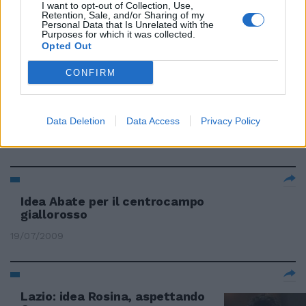
I want to opt-out of Collection, Use,
A Lippi piace l'Inno di Mameli
Retention, Sale, and/or Sharing of my
Zaia: «Gli farò cambiare idea»
Personal Data that Is Unrelated with the
Purposes for which it was collected.
30/08/2009
Opted Out
CONFIRM
Idea Materazzi ma bisogna
serrare i tempi
Data Deletion
Data Access
Privacy Policy
20/08/2009
Idea Abate per il centrocampo
giallorosso
19/07/2009
Lazio: idea Rosina, aspettando