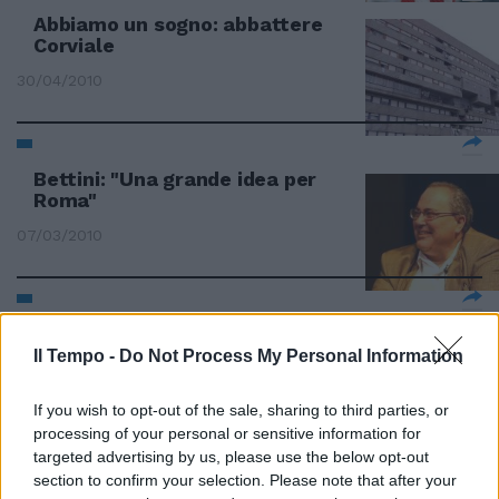
Abbiamo un sogno: abbattere
Corviale
30/04/2010
Bettini: "Una grande idea per
Roma"
07/03/2010
Idea Rossi «Torniamo alle 1000»
Il Tempo -
Do Not Process My Personal Information
06/12/2009
If you wish to opt-out of the sale, sharing to third parties, or
processing of your personal or sensitive information for
targeted advertising by us, please use the below opt-out
L'Amico Rino Tommasi ha avuto
section to confirm your selection. Please note that after your
mille volte ragione, domenica