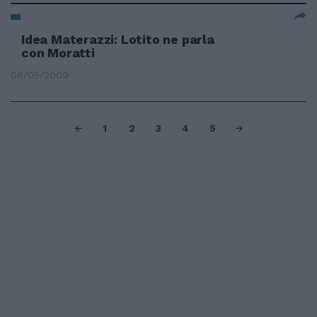
Idea Materazzi: Lotito ne parla
con Moratti
06/05/2009
1
2
3
4
5