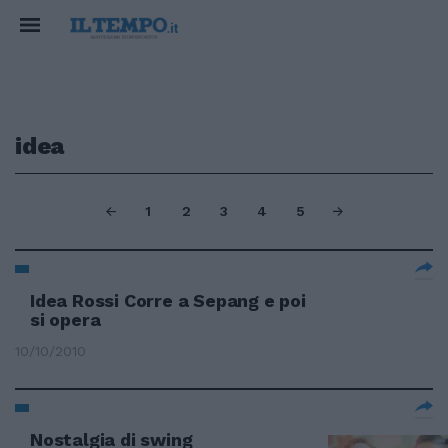
idea
1
2
3
4
5
Idea Rossi Corre a Sepang e poi
si opera
10/10/2010
Nostalgia di swing