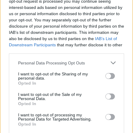
opt-out request is processed you may continue seeing
mattina, a polemizzare con la
interest-based ads based on personal information utilized by
balzana idea dei presidenti di
club cadetti di cambiare il nome
us or personal information disclosed to third parties prior to
della serie B in A/2.
your opt-out. You may separately opt-out of the further
disclosure of your personal information by third parties on the
06/12/2009
IAB’s list of downstream participants. This information may
also be disclosed by us to third parties on the
IAB’s List of
Downstream Participants
that may further disclose it to other
third parties.
Maroni in Lombardia, l'ultima
idea del Cav
Personal Data Processing Opt Outs
31/10/2009
I want to opt-out of the Sharing of my
personal data.
Opted In
I want to opt-out of the Sale of my
«Cassano? Lippi può cambiare
Personal Data.
idea»
Opted In
06/09/2009
I want to opt-out of processing my
Personal Data for Targeted Advertising.
Opted In