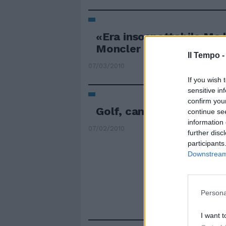
«Era insospettabile Ma l
Moncler erano troppo pe
Il Tempo 
07/03/2010
If you wish 
sensitive in
confirm you
Golf, campo a Tor Verga
continue se
information 
07/02/2010
further disc
participants
Downstream 
Persona
I want t