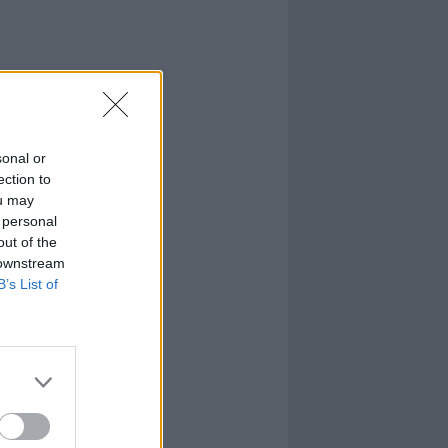
sonal or
ection to
ou may
 personal
out of the
 downstream
B’s List of