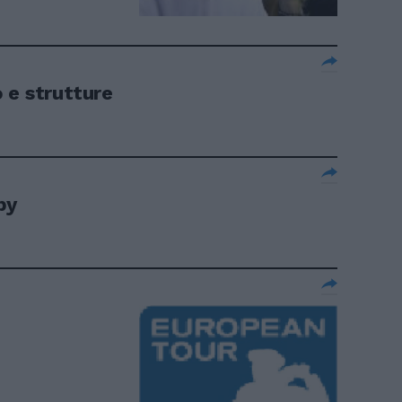
 e strutture
by