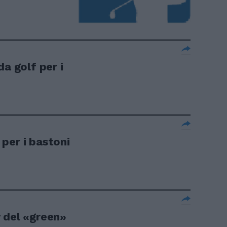
da golf per i
per i bastoni
 del «green»