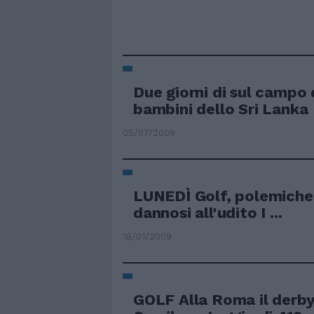
Due giorni di sul campo 
bambini dello Sri Lanka
05/07/2009
LUNEDÌ Golf, polemiche 
dannosi all'udito I ...
18/01/2009
GOLF Alla Roma il derby