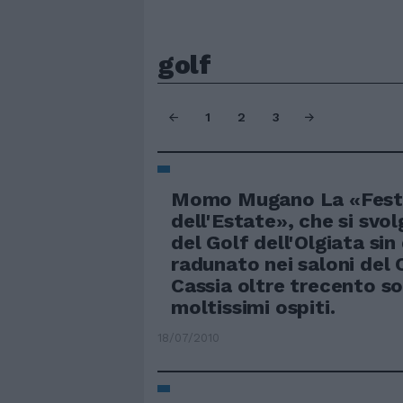
golf
1
2
3
Momo Mugano La «Fest
dell'Estate», che si svol
del Golf dell'Olgiata sin
radunato nei saloni del 
Cassia oltre trecento so
moltissimi ospiti.
18/07/2010