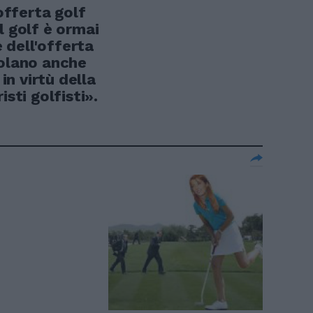
fferta golf
l golf è ormai
dell'offerta
volano anche
 in virtù della
isti golfisti».