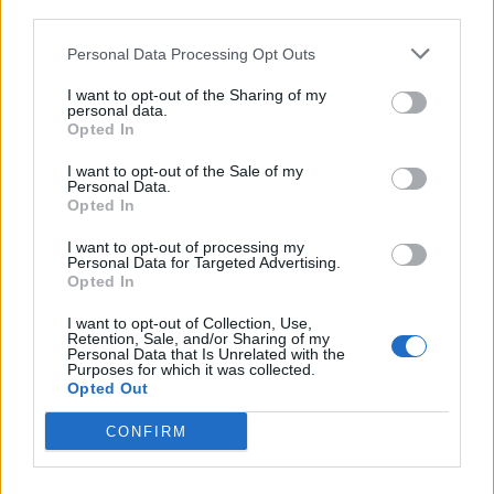
third parties.
Diritto di replica Zingaretti e il
Pd Caro Direttore, la notizia
Personal Data Processing Opt Outs
pubblicata ieri dal vostro
giornale su una presunta cena
I want to opt-out of the Sharing of my
personal data.
alla quale avrei partecipato sul
Opted In
tema del «Segretario Regionale
del Pd» è totalmente inventata.
I want to opt-out of the Sale of my
Personal Data.
12/06/2011
Opted In
I want to opt-out of processing my
Personal Data for Targeted Advertising.
Opted In
Scilipoti fonda il giornale
«responsabile»
I want to opt-out of Collection, Use,
Retention, Sale, and/or Sharing of my
03/04/2011
Personal Data that Is Unrelated with the
Purposes for which it was collected.
Opted Out
CONFIRM
«Non ho passato nulla al
Giornale»