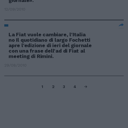
giornale».
12/09/2010
La Fiat vuole cambiare, l'Italia
no Il quotidiano di largo Fochetti
apre l'edizione di ieri del giornale
con una frase dell'ad di Fiat al
meeting di Rimini.
29/08/2010
1
2
3
4