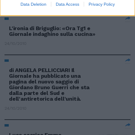
13/02/2011
Data Deletion
Data Access
Privacy Policy
L'ironia di Briguglio: «Ora Tg1 e
Giornale indaghino sulla cucina»
24/10/2010
di ANGELA PELLICCIARI Il
Giornale ha pubblicato una
pagina del nuovo saggio di
Giordano Bruno Guerri che sta
dalla parte del Sud e
dell'antiretorica dell'unità.
24/10/2010
Luca scarica Emma