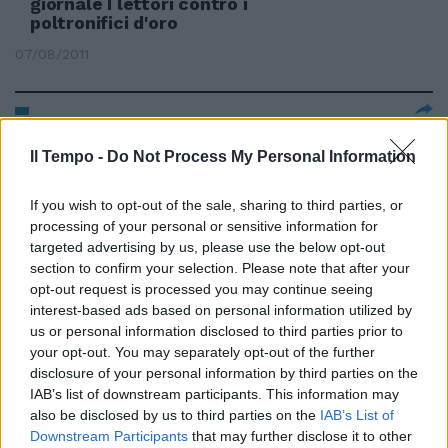
giornale I lettori contro i
poltronifici d'oro
07/08/2011
Continua la campagna del
Il Tempo -
Do Not Process My Personal Information
nostro giornale «Sì al
referendum, è ora di fare sul
serio»
If you wish to opt-out of the sale, sharing to third parties, or
processing of your personal or sensitive information for
31/07/2011
targeted advertising by us, please use the below opt-out
section to confirm your selection. Please note that after your
opt-out request is processed you may continue seeing
interest-based ads based on personal information utilized by
Continua la campagna del
us or personal information disclosed to third parties prior to
nostro giornale Gli elettori fanno
your opt-out. You may separately opt-out of the further
i conti in tasca ai politici
disclosure of your personal information by third parties on the
31/07/2011
IAB’s list of downstream participants. This information may
also be disclosed by us to third parties on the
IAB’s List of
Downstream Participants
that may further disclose it to other