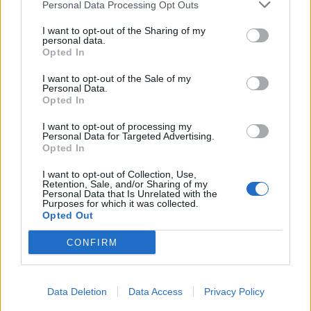
Personal Data Processing Opt Outs
Niente bollette doppie per chi
cambia gestore
I want to opt-out of the Sharing of my
personal data.
23/10/2010
Opted In
I want to opt-out of the Sale of my
Personal Data.
Opted In
Farmacia non vende condom
Frate gestore: in vetrina mai
I want to opt-out of processing my
Personal Data for Targeted Advertising.
04/04/2010
Opted In
I want to opt-out of Collection, Use,
Retention, Sale, and/or Sharing of my
Personal Data that Is Unrelated with the
Purposes for which it was collected.
Per mesi il figlio era riuscito a
Opted Out
farsi lavare la macchina gratis:
l'egiziano, gestore
CONFIRM
dell'autolavaggio di Ostia, non
aveva mai neanche osato
ribellarsi alle sue continue
minacce.
Data Deletion
Data Access
Privacy Policy
14/03/2010