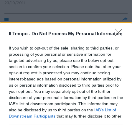
23/10/2011
Ha sfogato la propria rabbia
Il Tempo -
distruggendo gli arredi dello
Do Not Process My Personal Information
studio commerciale di cui era
socio, e poi ha aggredito l'ex
If you wish to opt-out of the sale, sharing to third parties, or
suocero di 73 anni, gestore
processing of your personal or sensitive information for
dell'ufficio, e l'ex cognata di 43
targeted advertising by us, please use the below opt-out
anni accorsa in aiuto del padre.
section to confirm your selection. Please note that after your
30/01/2011
opt-out request is processed you may continue seeing
interest-based ads based on personal information utilized by
us or personal information disclosed to third parties prior to
your opt-out. You may separately opt-out of the further
Sfruttava prostituta. Nei guai
disclosure of your personal information by third parties on the
gestore d'albergo
IAB’s list of downstream participants. This information may
also be disclosed by us to third parties on the
IAB’s List of
31/10/2010
Downstream Participants
that may further disclose it to other
third parties.