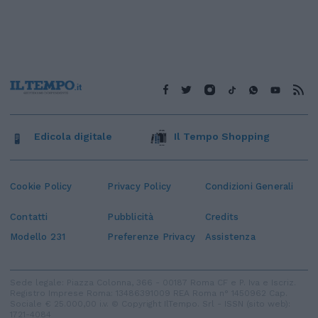
Edicola digitale
Il Tempo Shopping
Cookie Policy
Privacy Policy
Condizioni Generali
Contatti
Pubblicità
Credits
Modello 231
Preferenze Privacy
Assistenza
Sede legale: Piazza Colonna, 366 - 00187 Roma CF e P. Iva e Iscriz.
Registro Imprese Roma: 13486391009 REA Roma n° 1450962 Cap.
Sociale € 25.000,00 i.v. © Copyright IlTempo. Srl - ISSN (sito web):
1721-4084