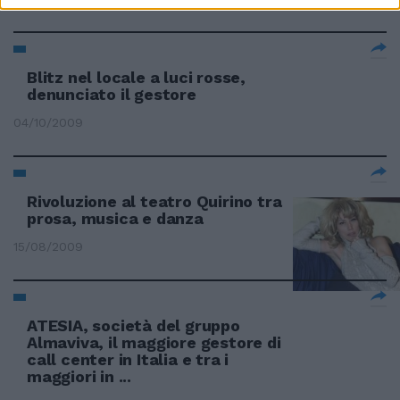
Blitz nel locale a luci rosse,
denunciato il gestore
04/10/2009
Rivoluzione al teatro Quirino tra
prosa, musica e danza
15/08/2009
ATESIA, società del gruppo
Almaviva, il maggiore gestore di
call center in Italia e tra i
maggiori in ...