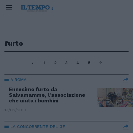
furto
1
2
3
4
5
A ROMA
Ennesimo furto da
Salvamamme, l'associazione
che aiuta i bambini
13/05/2018
LA CONCORRENTE DEL GF