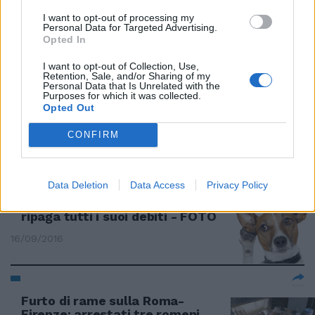
corriere e il complice
I want to opt-out of processing my
Personal Data for Targeted Advertising.
19/02/2017
Opted In
I want to opt-out of Collection, Use,
VILLA GORDIANI
Retention, Sale, and/or Sharing of my
Personal Data that Is Unrelated with the
Furto con il buco nella
Purposes for which it was collected.
tabaccheria di via Veroli:
Opted Out
arrestati zio e nipote
CONFIRM
29/01/2017
FURTO
Data Deletion
Data Access
Privacy Policy
Ruba una carta di credito e ci
ripaga tutti i suoi debiti - FOTO
16/09/2016
Furto di rame sulla Roma-
Firenze: arrestati tre romeni