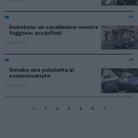
Investono un carabiniere mentre
fuggono: acciuffati
21/04/2013
Deruba una poliziotta in
commissariato
21/04/2013
1
2
3
4
5