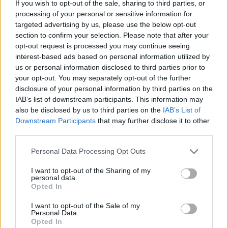
17 arresti tra Roma e Napoli
If you wish to opt-out of the sale, sharing to third parties, or
processing of your personal or sensitive information for
18/06/2017
targeted advertising by us, please use the below opt-out
section to confirm your selection. Please note that after your
opt-out request is processed you may continue seeing
ERA ESPOSTA IN UNA MOSTRA
interest-based ads based on personal information utilized by
Furto a Pompei: rubata borchia
us or personal information disclosed to third parties prior to
in bronzo del VI secolo a.C.
your opt-out. You may separately opt-out of the further
disclosure of your personal information by third parties on the
21/05/2017
IAB’s list of downstream participants. This information may
also be disclosed by us to third parties on the
IAB’s List of
VIA DELLA PISANA
Downstream Participants
that may further disclose it to other
third parties.
Ladri nella villa di Ricky Tognazzi
e Simona Izzo, bottino da 50
Personal Data Processing Opt Outs
mila euro
19/03/2017
I want to opt-out of the Sharing of my
personal data.
Opted In
SCOPERTI DAI CARABINIERI
I want to opt-out of the Sale of my
Personal Data.
Rubavano pacchi, arrestati
Opted In
all'aeroporto di Fiumicino un