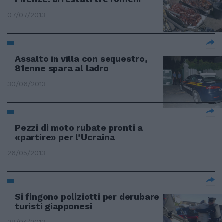
07/07/2013
Assalto in villa con sequestro,
81enne spara al ladro
30/06/2013
Pezzi di moto rubate pronti a
«partire» per l’Ucraina
26/05/2013
Si fingono poliziotti per derubare
turisti giapponesi
28/04/2013