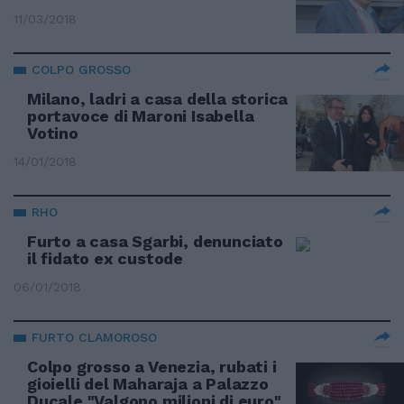
11/03/2018
COLPO GROSSO
Milano, ladri a casa della storica
portavoce di Maroni Isabella
Votino
14/01/2018
RHO
Furto a casa Sgarbi, denunciato
il fidato ex custode
06/01/2018
FURTO CLAMOROSO
Colpo grosso a Venezia, rubati i
gioielli del Maharaja a Palazzo
Ducale "Valgono milioni di euro"