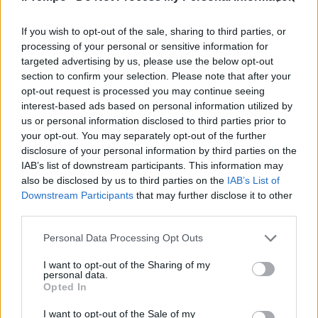
esagitato ruba mille euro di
profumi 6Domenica di "fuoco"
per i carabinieri di Frascati
If you wish to opt-out of the sale, sharing to third parties, or
hanno arrestato un 17enne
processing of your personal or sensitive information for
romeno per rapina impropria.
targeted advertising by us, please use the below opt-out
section to confirm your selection. Please note that after your
10/07/2011
opt-out request is processed you may continue seeing
interest-based ads based on personal information utilized by
us or personal information disclosed to third parties prior to
your opt-out. You may separately opt-out of the further
Un mercoledì di fuoco per Bossi.
disclosure of your personal information by third parties on the
30/06/2011
IAB’s list of downstream participants. This information may
also be disclosed by us to third parties on the
IAB’s List of
Downstream Participants
that may further disclose it to other
third parties.
Rifiuti, manovra, partito: la
Personal Data Processing Opt Outs
settimana di fuoco del Cav
30/06/2011
I want to opt-out of the Sharing of my
personal data.
Opted In
I want to opt-out of the Sale of my