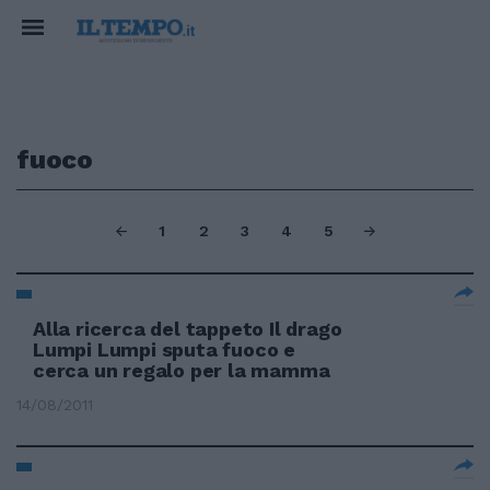
fuoco
1
2
3
4
5
Alla ricerca del tappeto Il drago
Lumpi Lumpi sputa fuoco e
cerca un regalo per la mamma
14/08/2011