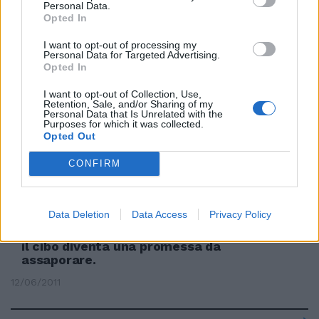
Personal Data.
"Un passo indietro" Pressing su
Opted In
Letta
19/06/2011
I want to opt-out of processing my
Personal Data for Targeted Advertising.
Opted In
I want to opt-out of Collection, Use,
Retention, Sale, and/or Sharing of my
Il Comune fa guerra al fuoco
Personal Data that Is Unrelated with the
Purposes for which it was collected.
19/06/2011
Opted Out
CONFIRM
Le storie migliori, si sa, si
raccontano in cucina, mentre le
Data Deletion
Data Access
Privacy Policy
pentole si arroventano sul
fuoco, il vino colma i bicchieri e
il cibo diventa una promessa da
assaporare.
12/06/2011