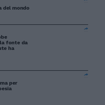
ca del mondo
bbe
la fonte da
lute ha
 ma per
oesia