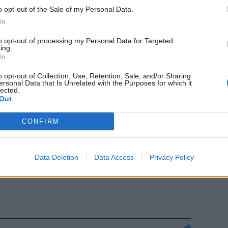
po i lavori di
o opt-out of the Sale of my Personal Data.
 ritardo di
In
sti.
to opt-out of processing my Personal Data for Targeted
ing.
In
o opt-out of Collection, Use, Retention, Sale, and/or Sharing
ersonal Data that Is Unrelated with the Purposes for which it
lected.
he per
Out
CONFIRM
Data Deletion
Data Access
Privacy Policy
anto