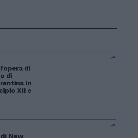
l'opera di
o di
rentina in
ipio XII e
a di New