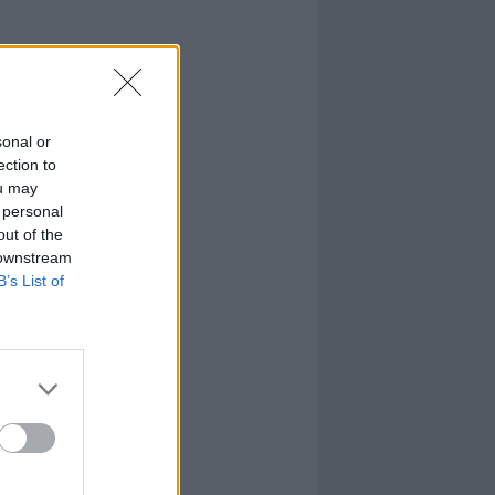
sonal or
ection to
ou may
 personal
out of the
 downstream
B’s List of