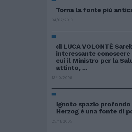
Torna la fonte più anti
04/07/2010
di LUCA VOLONTÈ Sare
interessante conoscere 
cui il Ministro per la Sa
attinto, ...
13/10/2006
Ignoto spazio profondo
Herzog è una fonte di p
25/11/2005