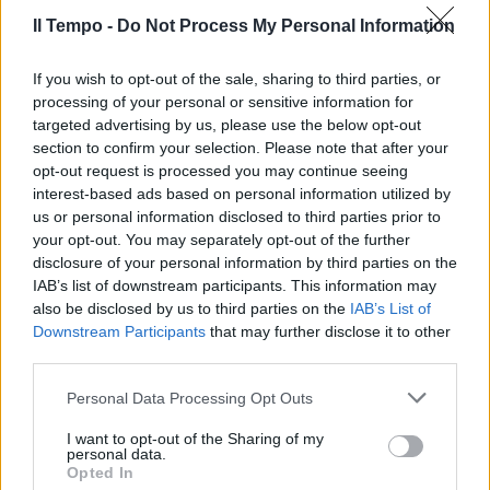
monetine" di Fontana di Trevi
Il Tempo -
Do Not Process My Personal Information
22/12/2013
If you wish to opt-out of the sale, sharing to third parties, or
processing of your personal or sensitive information for
targeted advertising by us, please use the below opt-out
Ubriaco, si tuffa nella fontana
section to confirm your selection. Please note that after your
dei Quattro Fiumi
opt-out request is processed you may continue seeing
13/01/2013
interest-based ads based on personal information utilized by
us or personal information disclosed to third parties prior to
your opt-out. You may separately opt-out of the further
disclosure of your personal information by third parties on the
Di Rocco premia Zanardi e
IAB’s list of downstream participants. This information may
Fontana
also be disclosed by us to third parties on the
IAB’s List of
Downstream Participants
that may further disclose it to other
16/12/2012
third parties.
Personal Data Processing Opt Outs
CAMPIDOGLIO Marforio si svela
I want to opt-out of the Sharing of my
personal data.
ai Musei Capitolini 6 «Per i
Opted In
visitatori dei Musei Capitolini,