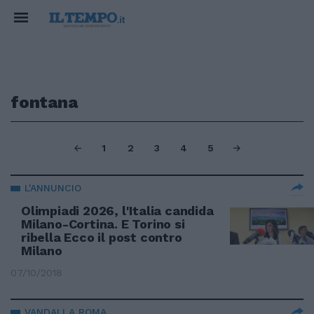
fontana
1
2
3
4
5
L'ANNUNCIO
Olimpiadi 2026, l'Italia candida
Milano-Cortina. E Torino si
ribella Ecco il post contro
Milano
07/10/2018
VANDALI A ROMA