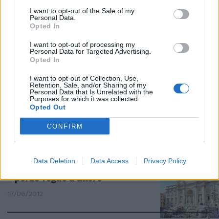
c'è un'opportunità in più: nel
I want to opt-out of the Sale of my
biglietto è compresa la visita
Personal Data.
guidata al cantiere e alle
Opted In
attività di restauro della
fontana e di Marforio.
I want to opt-out of processing my
Personal Data for Targeted Advertising.
09/12/2012
Opted In
I want to opt-out of Collection, Use,
Retention, Sale, and/or Sharing of my
Personal Data that Is Unrelated with the
Purposes for which it was collected.
Effetto gelo-disgelo Fontana di
Opted Out
Trevi perde foglie d'alloro
17/06/2012
CONFIRM
Data Deletion
Data Access
Privacy Policy
Effetto disgelo Fontana di Trevi
perde foglie d'alloro
17/06/2012