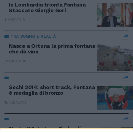
In Lombardia trionfa Fontana
Staccato Giorgio Gori
11/03/2018
TRA SOGNO E REALTÀ
Nasce a Ortona la prima fontana
che dà vino
09/10/2016
Sochi 2014: short track, Fontana
è medaglia di bronzo
16/02/2014
Morto D'Artagnan, "ladro di