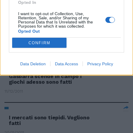
Opted In
29/01/2012
I want to opt-out of Collection, Use,
Retention, Sale, and/or Sharing of my
Personal Data that Is Unrelated with the
Purposes for which it was collected.
Opted Out
Il Colle alla ricerca del tempo
perduto
CONFIRM
24/12/2011
Data Deletion
Data Access
Privacy Policy
Gasbarra scende in campo I
giochi adesso sono fatti
11/12/2011
I mercati sono tiepidi. Vogliono
fatti
20/11/2011