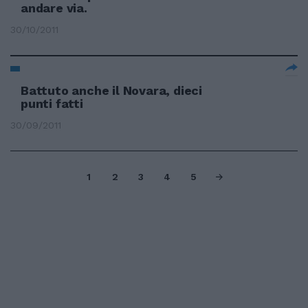
andare via.
30/10/2011
Battuto anche il Novara, dieci
punti fatti
30/09/2011
1
2
3
4
5