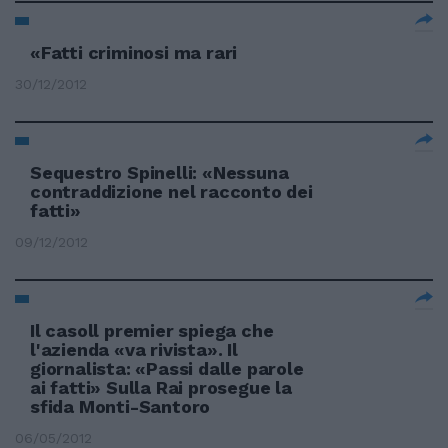
«Fatti criminosi ma rari
30/12/2012
Sequestro Spinelli: «Nessuna
contraddizione nel racconto dei
fatti»
09/12/2012
Il casoll premier spiega che
l'azienda «va rivista». Il
giornalista: «Passi dalle parole
ai fatti» Sulla Rai prosegue la
sfida Monti-Santoro
06/05/2012