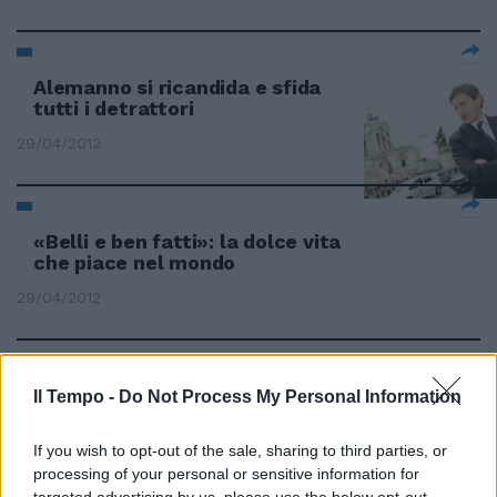
Alemanno si ricandida e sfida
tutti i detrattori
29/04/2012
«Belli e ben fatti»: la dolce vita
che piace nel mondo
29/04/2012
Controlli italiani all'avanguardia.
Il Tempo -
Do Not Process My Personal Information
Ma vanno fatti più spesso
If you wish to opt-out of the sale, sharing to third parties, or
15/04/2012
processing of your personal or sensitive information for