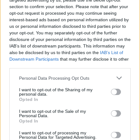
targeted advertising by us, please use the below opt-out
section to confirm your selection. Please note that after your
opt-out request is processed you may continue seeing
"Forse hanno tentato di
interest-based ads based on personal information utilized by
screditarli"
us or personal information disclosed to third parties prior to
08/04/2012
your opt-out. You may separately opt-out of the further
disclosure of your personal information by third parties on the
IAB’s list of downstream participants. This information may
also be disclosed by us to third parties on the
IAB’s List of
Matteo De Santis La
Downstream Participants
that may further disclose it to other
matematica conta più dei fatti.
third parties.
08/04/2012
Personal Data Processing Opt Outs
I want to opt-out of the Sharing of my
personal data.
Opted In
La Russa indagato. E siamo a 10
I want to opt-out of the Sale of my
25/03/2012
Personal Data.
Opted In
I want to opt-out of processing my
Personal Data for Targeted Advertising.
Rischiamo una guerra tra poveri