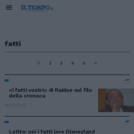
fatti
1
2
3
4
5
«I fatti vostri» di Raidue sul filo
della cronaca
19/05/2013
Lotito: noi i fatti loro Disneyland