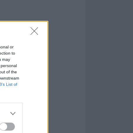
sonal or
ection to
ou may
 personal
out of the
 downstream
B’s List of