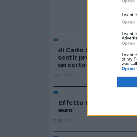
Opted 
I want t
Opted 
I want 
Advertis
Opted 
di Carlo Antini Sarà la 
I want t
sentir pronunciare quei t
of my P
was col
un certo effetto.
Opted 
08/01/2012
Effetto Monti sul pieno
euro
11/12/2011