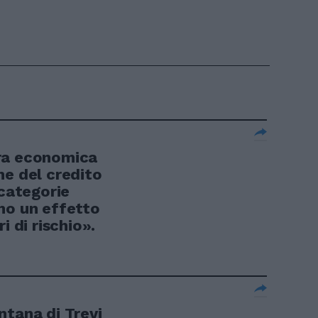
ra economica
ne del credito
 categorie
no un effetto
i di rischio».
ntana di Trevi