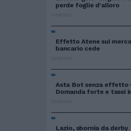
perde foglie d'alloro
17/06/2012
Effetto Atene sui mercat
bancario cede
20/05/2012
Asta Bot senza effetto 
Domanda forte e tassi i
13/05/2012
Lazio, sbornia da derby