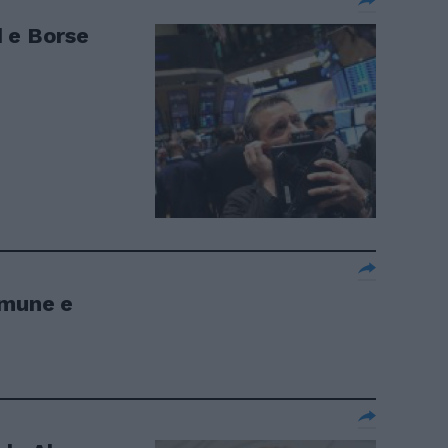
 e Borse
omune e