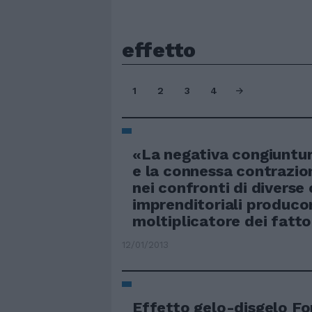
effetto
1
2
3
4
«La negativa congiuntu
e la connessa contrazio
nei confronti di diverse
imprenditoriali produco
moltiplicatore dei fattor
12/01/2013
Effetto gelo-disgelo Fo