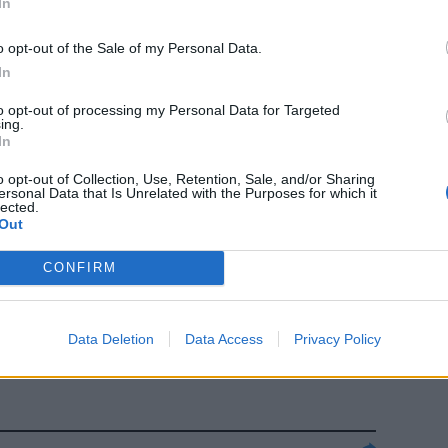
In
o opt-out of the Sale of my Personal Data.
In
to opt-out of processing my Personal Data for Targeted
ing.
In
erre moscia ma
o opt-out of Collection, Use, Retention, Sale, and/or Sharing
itoli da lei fa
ersonal Data that Is Unrelated with the Purposes for which it
lected.
Out
CONFIRM
 In un mese +8
Data Deletion
Data Access
Privacy Policy