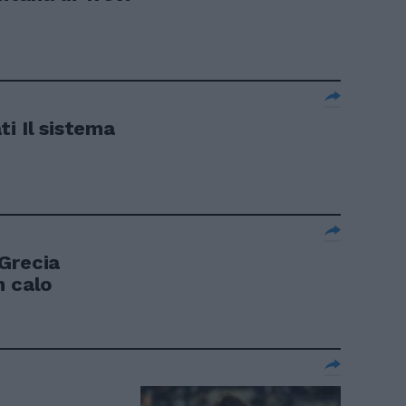
i Il sistema
Grecia
n calo