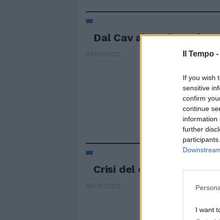
Dal Cav al Prof. Ma è s
Il Tempo 
08/01/2012
If you wish 
sensitive in
confirm you
continue se
information 
further disc
participants
Downstream 
Crisi del debito e banc
08/01/2012
Persona
I want t