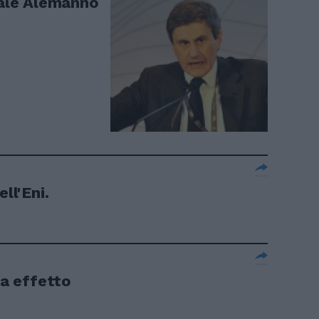
tale Alemanno
ll'Eni.
 a effetto