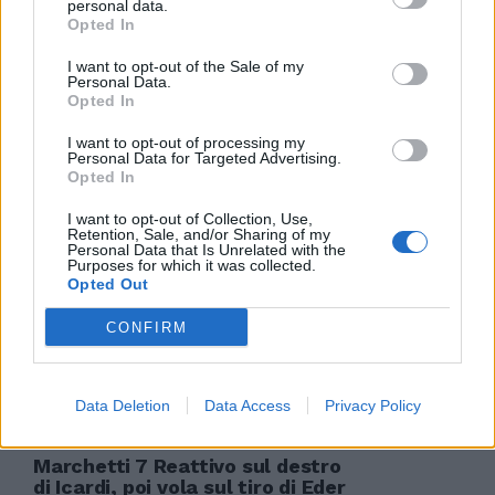
personal data.
Opted In
Erika Menghi Nove allenamenti e
I want to opt-out of the Sale of my
72 minuti nell'amichevole con
Personal Data.
l'Orlando City, in cui ha pure
Opted In
segnato il gol del momentaneo
0-4, potrebbero non bastare a
I want to opt-out of processing my
Destro per essere scelto da
Personal Data for Targeted Advertising.
Zeman.
Opted In
06/01/2013
I want to opt-out of Collection, Use,
Retention, Sale, and/or Sharing of my
Personal Data that Is Unrelated with the
Purposes for which it was collected.
Opted Out
Osvaldo arriva con l'influenza
CONFIRM
Destro scalpita
31/12/2012
Data Deletion
Data Access
Privacy Policy
Marchetti 7 Reattivo sul destro
di Icardi, poi vola sul tiro di Eder