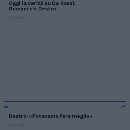
Oggi la verità su De Rossi.
Domani c'è Destro
27/01/2013
Destro: «Potevamo fare meglio»
27/01/2013