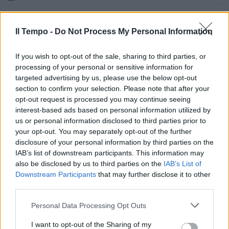
Simone Pieretti Galliani esclude
l'arrivo di Destro al Milan, punta
Il Tempo -
Do Not Process My Personal Information
Lodi del Catania e annuncia
l'arrivo del giovane Saponara per
la prossima stagione..
If you wish to opt-out of the sale, sharing to third parties, or
processing of your personal or sensitive information for
13/01/2013
targeted advertising by us, please use the below opt-out
section to confirm your selection. Please note that after your
opt-out request is processed you may continue seeing
interest-based ads based on personal information utilized by
Erika Menghi Quando lo scarpino
us or personal information disclosed to third parties prior to
destro di Bolivar, difensore
your opt-out. You may separately opt-out of the further
dell'Internacional, si è stampato
disclosure of your personal information by third parties on the
sul ginocchio sinistro di Dodò,
provocando la rottura del
IAB’s list of downstream participants. This information may
crociato anteriore, l'allora
also be disclosed by us to third parties on the
IAB’s List of
laterale del Bahia stava
Downstream Participants
that may further disclose it to other
affondando sulla fascia, proprio
third parties.
c
Personal Data Processing Opt Outs
13/01/2013
I want to opt-out of the Sharing of my