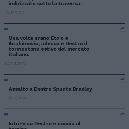
indirizzato sotto la traversa.
23/12/2012
Una volta erano Eto'o e
Ibrahimovic, adesso è Destro il
tormentone estivo del mercato
italiano.
30/06/2012
Assalto a Destro Spunta Bradley
30/06/2012
Intrigo su Destro e caccia al
terzino