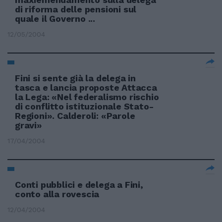
di riforma delle pensioni sul
quale il Governo ...
12/05/2004
Fini si sente già la delega in
tasca e lancia proposte Attacca
la Lega: «Nel federalismo rischio
di conflitto istituzionale Stato-
Regioni». Calderoli: «Parole
gravi»
17/04/2004
Conti pubblici e delega a Fini,
conto alla rovescia
12/04/2004