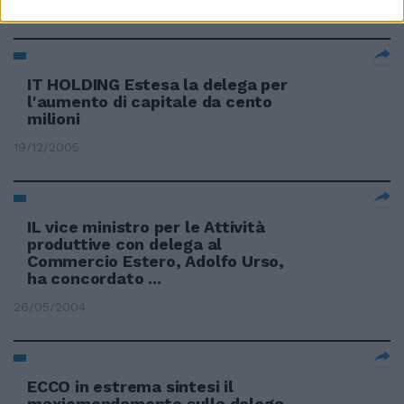
24/04/2006
IT HOLDING Estesa la delega per
l'aumento di capitale da cento
milioni
19/12/2005
IL vice ministro per le Attività
produttive con delega al
Commercio Estero, Adolfo Urso,
ha concordato ...
26/05/2004
ECCO in estrema sintesi il
maxiemendamento sulla delega