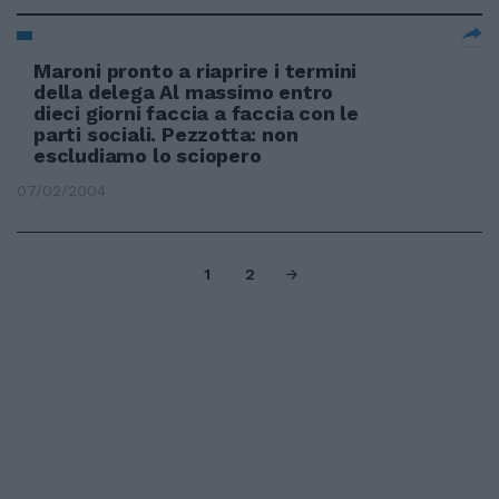
Maroni pronto a riaprire i termini
della delega Al massimo entro
dieci giorni faccia a faccia con le
parti sociali. Pezzotta: non
escludiamo lo sciopero
07/02/2004
1
2