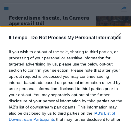
Federalismo fiscale, la Camera
approva il Ddl
29/03/2009
Il Tempo -
Do Not Process My Personal Information
If you wish to opt-out of the sale, sharing to third parties, or
Basta scioperi selvaggi, la Cgil
processing of your personal or sensitive information for
insorge
targeted advertising by us, please use the below opt-out
section to confirm your selection. Please note that after your
28/02/2009
opt-out request is processed you may continue seeing
interest-based ads based on personal information utilized by
us or personal information disclosed to third parties prior to
your opt-out. You may separately opt-out of the further
Cgil in piazza: contro la crisi
disclosure of your personal information by third parties on the
lavoro e contratti
IAB’s list of downstream participants. This information may
also be disclosed by us to third parties on the
IAB’s List of
28/02/2009
Downstream Participants
that may further disclose it to other
third parties.