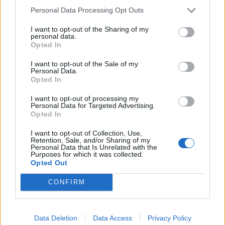
Personal Data Processing Opt Outs
Ferrero insiste: nessuna delega
in bianco
I want to opt-out of the Sharing of my
personal data.
10/07/2006
Opted In
I want to opt-out of the Sale of my
Personal Data.
Opted In
I ministri del nuovo esecutivo
all'attacco delle riforme del
I want to opt-out of processing my
centrodestra Ferrero (Prc): «Più
Personal Data for Targeted Advertising.
immigrati». Pecoraro Scanio:
Opted In
«Delega ambientale, si cambia»
I want to opt-out of Collection, Use,
24/05/2006
Retention, Sale, and/or Sharing of my
Personal Data that Is Unrelated with the
Purposes for which it was collected.
Opted Out
IL PRESIDENTE di Mediobanca,
CONFIRM
Gabriele Galateri, nell'esercizio
della delega conferita dal cda,
ha convocato ...
Data Deletion
Data Access
Privacy Policy