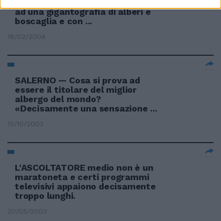
decisamente autunnale, davanti
ad una gigantografia di alberi e
boscaglia e con ...
18/02/2004
SALERNO — Cosa si prova ad
essere il titolare del miglior
albergo del mondo?
«Decisamente una sensazione ...
13/10/2003
L'ASCOLTATORE medio non è un
maratoneta e certi programmi
televisivi appaiono decisamente
troppo lunghi.
20/05/2003