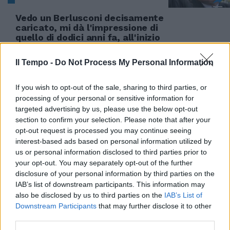
Vedo un Berlusconi decisamente
caricato, mi dà l'impressione di
quello di dodici anni fa, all'inizio
della discesa in campo.
Il Tempo -
Do Not Process My Personal Information
26/11/2006
If you wish to opt-out of the sale, sharing to third parties, or
processing of your personal or sensitive information for
FATICANO decisamente a
targeted advertising by us, please use the below opt-out
dileguarsi le polemiche seguite
section to confirm your selection. Please note that after your
all'iniziativa assunta due giorni
opt-out request is processed you may continue seeing
fa dall'Ucoii ...
interest-based ads based on personal information utilized by
us or personal information disclosed to third parties prior to
21/08/2006
your opt-out. You may separately opt-out of the further
disclosure of your personal information by third parties on the
IAB’s list of downstream participants. This information may
also be disclosed by us to third parties on the
IAB’s List of
di ALESSANDRO AUSTINI «LA
Downstream Participants
that may further disclose it to other
Roma è decisamente più forte
third parties.
della Fiorentina».