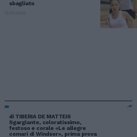
sbagliato
12/12/2010
di TIBERIA DE MATTEIS
Sgargiante, coloratissimo,
festoso e corale «Le allegre
comari di Windsor», prima prova