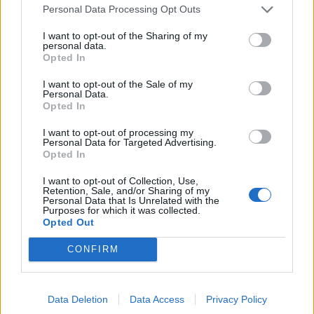
20/01/2006
Personal Data Processing Opt Outs
I want to opt-out of the Sharing of my
personal data.
Opted In
MERCATI azionari decisamente
positivi, obbligazionari
I want to opt-out of the Sale of my
Personal Data.
sostanzialmente stabili.
Opted In
18/12/2005
I want to opt-out of processing my
Personal Data for Targeted Advertising.
Opted In
di GIULIA CERASOLI BRUNO
I want to opt-out of Collection, Use,
Retention, Sale, and/or Sharing of my
Vespa molto «comunista», Socci
Personal Data that Is Unrelated with the
piuttosto «ulivista» e Floris
Purposes for which it was collected.
decisamente di centrodestra.
Opted Out
16/04/2004
CONFIRM
Data Deletion
Data Access
Privacy Policy
LONDRA — In una cornice