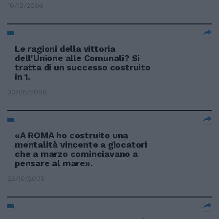
16/12/2006
Le ragioni della vittoria
dell'Unione alle Comunali? Si
tratta di un successo costruito
in 1.
30/05/2006
«A ROMA ho costruito una
mentalità vincente a giocatori
che a marzo cominciavano a
pensare al mare».
22/10/2005