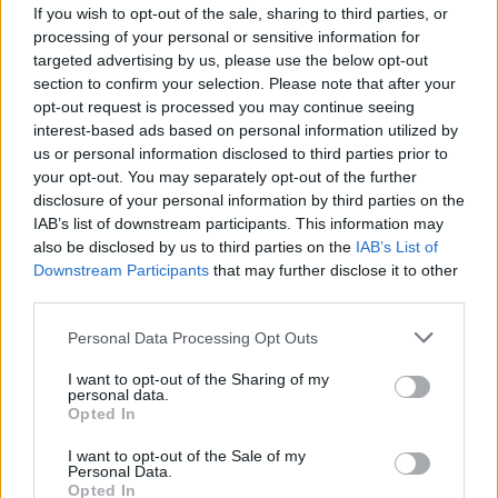
If you wish to opt-out of the sale, sharing to third parties, or
processing of your personal or sensitive information for
targeted advertising by us, please use the below opt-out
section to confirm your selection. Please note that after your
Warren Buffett Non dimenticare
opt-out request is processed you may continue seeing
la regola numero 1 Il guru di
interest-based ads based on personal information utilized by
Obama ha costruito una fortuna
us or personal information disclosed to third parties prior to
sui mercati azionari di tutto il
your opt-out. You may separately opt-out of the further
mondo.
disclosure of your personal information by third parties on the
16/05/2010
IAB’s list of downstream participants. This information may
also be disclosed by us to third parties on the
IAB’s List of
Downstream Participants
that may further disclose it to other
third parties.
Champions il salvadanaio
Personal Data Processing Opt Outs
21/03/2010
I want to opt-out of the Sharing of my
personal data.
Opted In
Aveva costruito artigianalmente
I want to opt-out of the Sale of my
un carretto con ruote di
Personal Data.
bicicletta.
Opted In