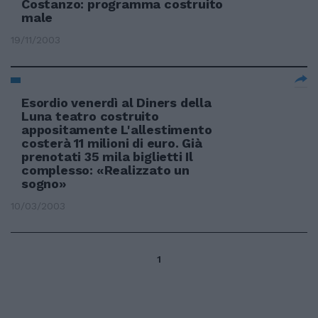
Costanzo: programma costruito
male
19/11/2003
Esordio venerdì al Diners della
Luna teatro costruito
appositamente L'allestimento
costerà 11 milioni di euro. Già
prenotati 35 mila biglietti Il
complesso: «Realizzato un
sogno»
10/03/2003
1