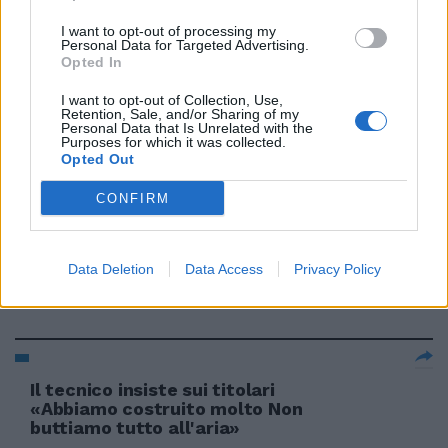
09/08/2009
I want to opt-out of processing my
Personal Data for Targeted Advertising.
Opted In
I want to opt-out of Collection, Use,
«Fidanzata? Non lo so, l'amore
Retention, Sale, and/or Sharing of my
va costruito»
Personal Data that Is Unrelated with the
Purposes for which it was collected.
Opted Out
31/03/2009
CONFIRM
Risate con il burattino costruito
al computer
Data Deletion
Data Access
Privacy Policy
01/01/2008
Il tecnico insiste sui titolari
«Abbiamo costruito molto Non
buttiamo tutto all'aria»