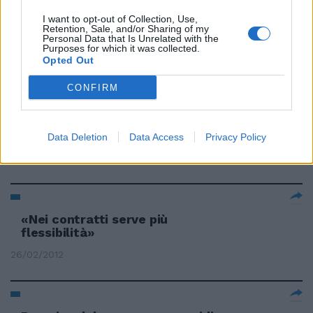
I want to opt-out of Collection, Use,
Nuova intesa per rivedere i
Retention, Sale, and/or Sharing of my
contratti del metano
Personal Data that Is Unrelated with the
Purposes for which it was collected.
02/03/2012
Opted Out
CONFIRM
Contratti al S.Camillo nel mirino
dei Nas
Data Deletion
Data Access
Privacy Policy
29/02/2012
«Nei contratti serve più
flessibilità»
26/02/2012