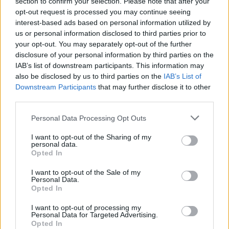
section to confirm your selection. Please note that after your
opt-out request is processed you may continue seeing
interest-based ads based on personal information utilized by
Contratti irregolari Rosella Sensi
us or personal information disclosed to third parties prior to
e la società deferiti
your opt-out. You may separately opt-out of the further
disclosure of your personal information by third parties on the
24/06/2012
IAB’s list of downstream participants. This information may
also be disclosed by us to third parties on the
IAB’s List of
Downstream Participants
that may further disclose it to other
third parties.
Salario base per i contratti a
progetto
Personal Data Processing Opt Outs
13/05/2012
I want to opt-out of the Sharing of my
personal data.
Opted In
I want to opt-out of the Sale of my
Padoan: ci sono troppi contratti
Personal Data.
Va risolto il precariato giovanile
Opted In
18/03/2012
I want to opt-out of processing my
Personal Data for Targeted Advertising.
Opted In