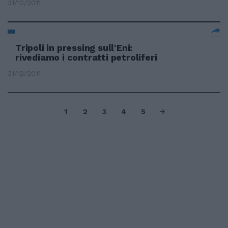
31/12/2011
Tripoli in pressing sull'Eni:
rivediamo i contratti petroliferi
31/12/2011
1
2
3
4
5