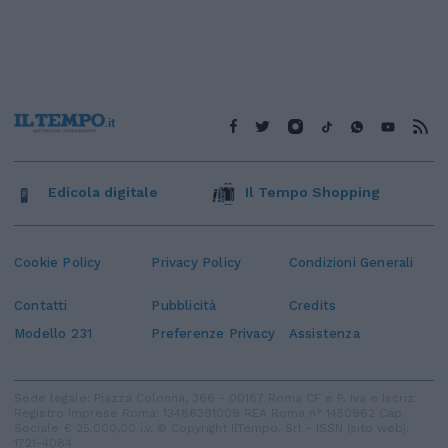
Edicola digitale
Il Tempo Shopping
Cookie Policy
Privacy Policy
Condizioni Generali
Contatti
Pubblicità
Credits
Modello 231
Preferenze Privacy
Assistenza
Sede legale: Piazza Colonna, 366 - 00187 Roma CF e P. Iva e Iscriz.
Registro Imprese Roma: 13486391009 REA Roma n° 1450962 Cap.
Sociale € 25.000,00 i.v. © Copyright IlTempo. Srl - ISSN (sito web):
1721-4084