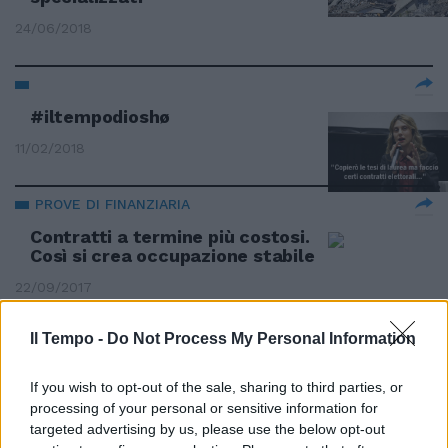
24/06/2018
#iltempodioshø
11/02/2018
PROVE DI FINANZIARIA
Contratti a termine più costosi.
Così si crea occupazione stabile
22/09/2017
Il Tempo -
Do Not Process My Personal Information
Ryanair aumenta lo stipendio a
If you wish to opt-out of the sale, sharing to third parties, or
piloti e hostess
processing of your personal or sensitive information for
31/03/2013
targeted advertising by us, please use the below opt-out