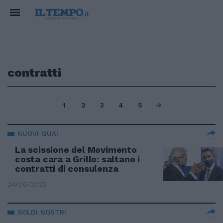
contratti
1
2
3
4
5
NUOVI GUAI
La scissione del Movimento
costa cara a Grillo: saltano i
contratti di consulenza
24/06/2022
SOLDI NOSTRI