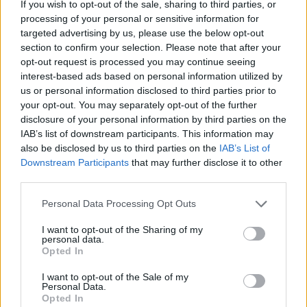
If you wish to opt-out of the sale, sharing to third parties, or
processing of your personal or sensitive information for
Ancora un giorno interlocutorio,
targeted advertising by us, please use the below opt-out
di trattative, contatti frenetici
section to confirm your selection. Please note that after your
ma senza annunci ufficiali.
opt-out request is processed you may continue seeing
interest-based ads based on personal information utilized by
17/01/2010
us or personal information disclosed to third parties prior to
your opt-out. You may separately opt-out of the further
disclosure of your personal information by third parties on the
IAB’s list of downstream participants. This information may
Quei nuovi dirigenti del Pd
also be disclosed by us to third parties on the
IAB’s List of
Downstream Participants
that may further disclose it to other
29/11/2009
third parties.
Personal Data Processing Opt Outs
Le Generali: «Nessuno ha preso
I want to opt-out of the Sharing of my
contatti con noi»
personal data.
Opted In
26/04/2008
I want to opt-out of the Sale of my
Personal Data.
Opted In