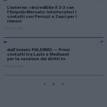
L'esterno: «Incredibile il 3-3 con
l'Empoli»Mercato: interlocutori i
contatti con Peruzzi e Zauri per i
rinnovi
07/04/2006
dall'inviato PALERMO — Primi
contatti tra Lazio e Mediaset
per la cessione dei diritti tv.
08/02/2006
1
2