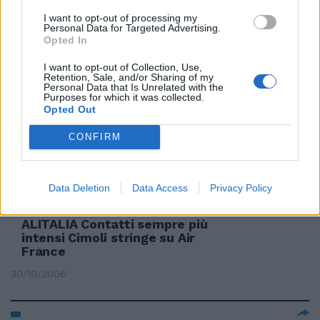
GIRANDOLA di contatti su
I want to opt-out of processing my
Endesa a margine del Consiglio
Personal Data for Targeted Advertising.
europeo.
Opted In
09/03/2007
I want to opt-out of Collection, Use,
Retention, Sale, and/or Sharing of my
Personal Data that Is Unrelated with the
Purposes for which it was collected.
Opted Out
«Il dialogo? Ci sono già contatti
in corso»
CONFIRM
02/03/2007
Data Deletion
Data Access
Privacy Policy
ALITALIA Contatti sempre più
intensi Cimoli stringe su Air
France
30/10/2006