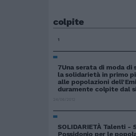
colpite
1
7Una serata di moda di 
la solidarietà in primo p
alle popolazioni dell'Emi
duramente colpite dal s
24/06/2012
SOLIDARIETÀ Talenti - 
Possidonio per le popol