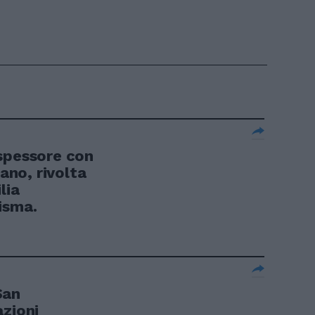
spessore con
iano, rivolta
lia
isma.
San
azioni