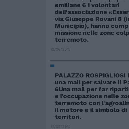
emiliane 6 I volontari
dell'associazione «Esse
via Giuseppe Rovani 8 (i
Municipio), hanno compi
missione nelle zone colp
terremoto.
10/06/2012
PALAZZO ROSPIGLIOSI D
una mail per salvare il 
6Una mail per far ripart
e l'occupazione nelle zo
terremoto con l'agroali
il motore e il simbolo di
territori.
31/05/2012