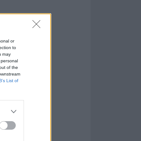
sonal or
ection to
ou may
 personal
out of the
 downstream
B’s List of