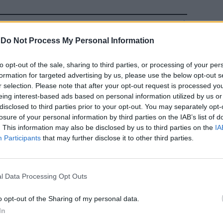
e colpite.
-
Do Not Process My Personal Information
Lazio»
to opt-out of the sale, sharing to third parties, or processing of your per
formation for targeted advertising by us, please use the below opt-out s
r selection. Please note that after your opt-out request is processed y
eing interest-based ads based on personal information utilized by us or
disclosed to third parties prior to your opt-out. You may separately opt-
traordinarie
losure of your personal information by third parties on the IAB’s list of
olta rifiuti
. This information may also be disclosed by us to third parties on the
IA
lo; tutela e
Participants
that may further disclose it to other third parties.
zi comuni,
le palme
rosso e messa
l Data Processing Opt Outs
o
o opt-out of the Sharing of my personal data.
In