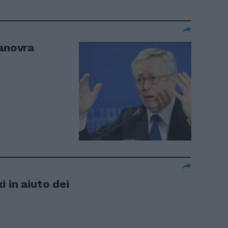
manovra
 in aiuto dei