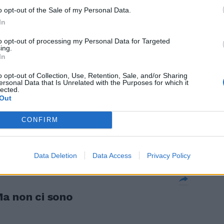
o opt-out of the Sale of my Personal Data.
In
 da un milione
 imprese
to opt-out of processing my Personal Data for Targeted
vione del 20
ing.
In
o opt-out of Collection, Use, Retention, Sale, and/or Sharing
ersonal Data that Is Unrelated with the Purposes for which it
lected.
Out
CONFIRM
aliane colpite
Data Deletion
Data Access
Privacy Policy
a non ci sono