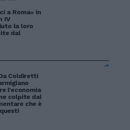
rci a Roma» in
n IV
uto la loro
ite dal
a Coldiretti
Parmigiano
ire l'economia
ne colpite dal
mentare che è
 questi