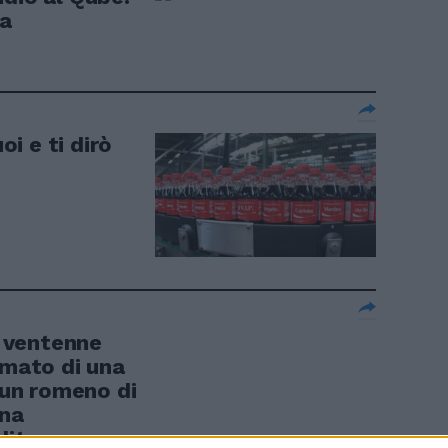
sa
i e ti dirò
 ventenne
rmato di una
, un romeno di
ona
dito una