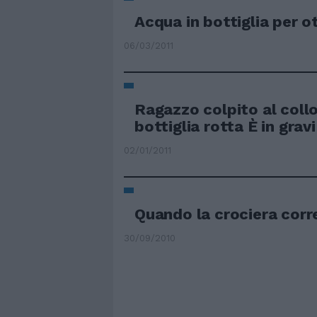
Acqua in bottiglia per o
06/03/2011
Ragazzo colpito al coll
bottiglia rotta È in grav
02/01/2011
Quando la crociera corre
30/09/2010