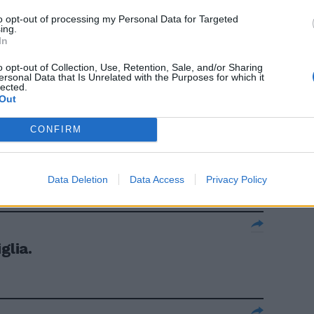
to opt-out of processing my Personal Data for Targeted
ing.
che bevono
In
o opt-out of Collection, Use, Retention, Sale, and/or Sharing
ersonal Data that Is Unrelated with the Purposes for which it
lected.
Out
CONFIRM
tiglia in
Data Deletion
Data Access
Privacy Policy
glia.