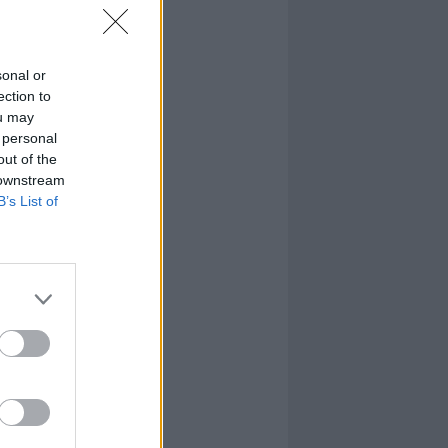
sonal or
ection to
ou may
 personal
out of the
 downstream
B’s List of