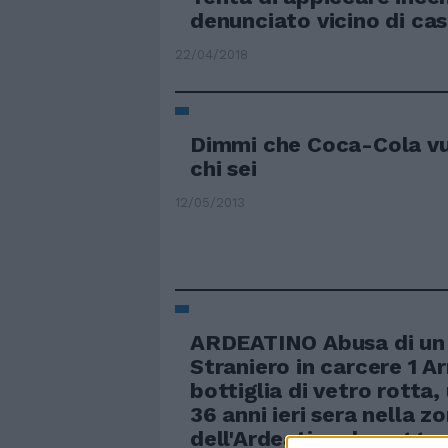
denunciato vicino di ca
22/04/2018
Dimmi che Coca-Cola vuo
chi sei
12/05/2013
ARDEATINO Abusa di un
Straniero in carcere 1 A
bottiglia di vetro rotta
36 anni ieri sera nella z
dell'Ardeatino, ha aggre