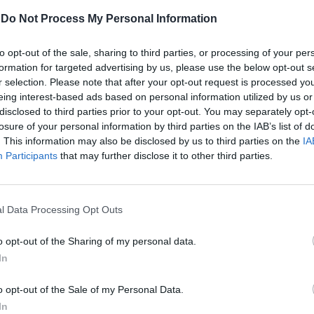
a violentato.
-
Do Not Process My Personal Information
to opt-out of the sale, sharing to third parties, or processing of your per
formation for targeted advertising by us, please use the below opt-out s
r selection. Please note that after your opt-out request is processed y
ottiglia il
eing interest-based ads based on personal information utilized by us or
o
disclosed to third parties prior to your opt-out. You may separately opt-
losure of your personal information by third parties on the IAB’s list of
. This information may also be disclosed by us to third parties on the
IA
Participants
that may further disclose it to other third parties.
à tornare
l Data Processing Opt Outs
era, per le
itolina, con
o opt-out of the Sharing of my personal data.
 mano e
In
 le 23.
o opt-out of the Sale of my Personal Data.
In