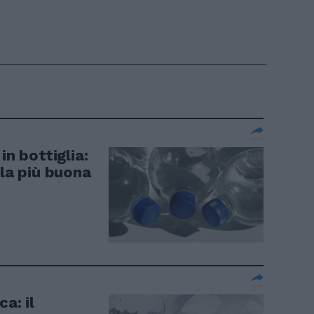
in bottiglia:
 la più buona
a: il