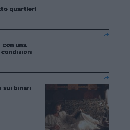
tto quartieri
o con una
i condizioni
 sui binari