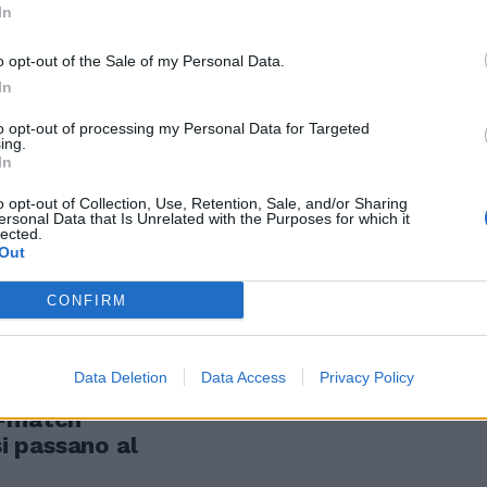
In
o opt-out of the Sale of my Personal Data.
 nel big-match
In
diciassettesimo
to opt-out of processing my Personal Data for Targeted
ing.
In
o opt-out of Collection, Use, Retention, Sale, and/or Sharing
ersonal Data that Is Unrelated with the Purposes for which it
lected.
Out
 di Samuel
h
CONFIRM
Data Deletion
Data Access
Privacy Policy
g-match
si passano al