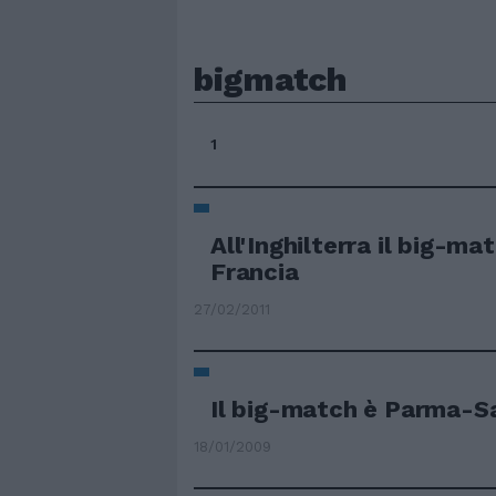
bigmatch
1
All'Inghilterra il big-ma
Francia
27/02/2011
Il big-match è Parma-S
18/01/2009