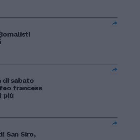
iornalisti
i
h di sabato
ofeo francese
i più
i San Siro,