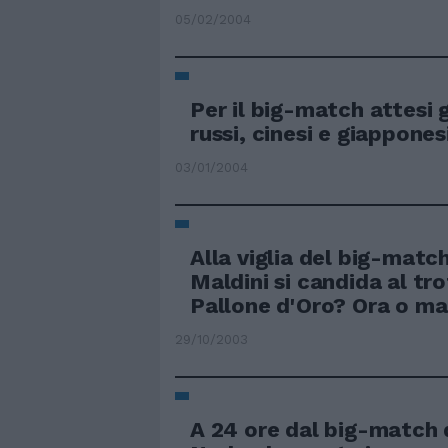
05/02/2004
Per il big-match attesi g
russi, cinesi e giappones
03/01/2004
Alla viglia del big-matc
Maldini si candida al tr
Pallone d'Oro? Ora o ma
29/10/2003
A 24 ore dal big-match d