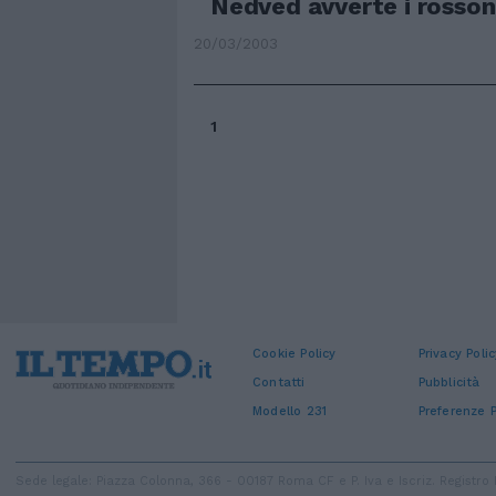
Nedved avverte i rosson
20/03/2003
1
Cookie Policy
Privacy Polic
Contatti
Pubblicità
Modello 231
Preferenze P
Sede legale: Piazza Colonna, 366 - 00187 Roma CF e P. Iva e Iscriz. Regist