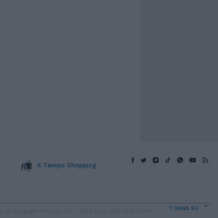
Il Tempo Shopping
TORNA SU
 © Copyright IlTempo. Srl - ISSN (sito web): 1721-4084