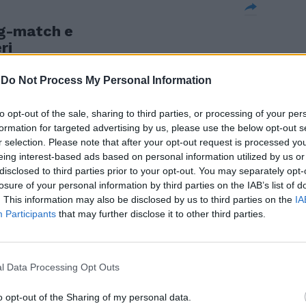
big-match e
ri
-
Do Not Process My Personal Information
to opt-out of the sale, sharing to third parties, or processing of your per
formation for targeted advertising by us, please use the below opt-out s
 per l'en plein.
r selection. Please note that after your opt-out request is processed y
na
eing interest-based ads based on personal information utilized by us or
disclosed to third parties prior to your opt-out. You may separately opt-
losure of your personal information by third parties on the IAB’s list of
. This information may also be disclosed by us to third parties on the
IA
Participants
that may further disclose it to other third parties.
h di stasera
remiership
nti) e ...
l Data Processing Opt Outs
o opt-out of the Sharing of my personal data.