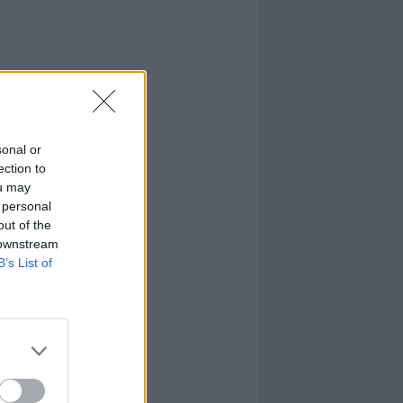
sonal or
ection to
ou may
 personal
out of the
 downstream
B’s List of