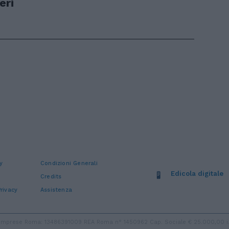
eri
y
Condizioni Generali
Edicola digitale
Credits
rivacy
Assistenza
ro Imprese Roma: 13486391009 REA Roma n° 1450962 Cap. Sociale € 25.000,00 i.v.