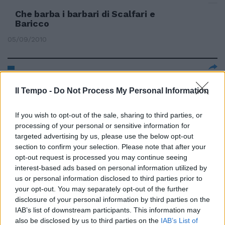
Che barba i barbari di Scalfari e
Baricco
05/09/2010
Che barba i barbari di Scalfari e
Il Tempo -
Do Not Process My Personal Information
Baricco
05/09/2010
If you wish to opt-out of the sale, sharing to third parties, or
processing of your personal or sensitive information for
targeted advertising by us, please use the below opt-out
section to confirm your selection. Please note that after your
Melato: «Baricco sbaglia Il
opt-out request is processed you may continue seeing
teatro è una magia»
interest-based ads based on personal information utilized by
us or personal information disclosed to third parties prior to
03/05/2009
your opt-out. You may separately opt-out of the further
disclosure of your personal information by third parties on the
IAB’s list of downstream participants. This information may
also be disclosed by us to third parties on the
IAB’s List of
L'acqua calda di Baricco e di