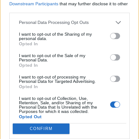
Downstream Participants
that may further disclose it to other
Scalfari
third parties.
29/03/2009
Personal Data Processing Opt Outs
I want to opt-out of the Sharing of my
personal data.
LOCARNO C'è anche Alessandro
Opted In
Baricco fra i tanti scrittori ...
I want to opt-out of the Sale of my
11/08/2008
Personal Data.
Opted In
I want to opt-out of processing my
Personal Data for Targeted Advertising.
«Lezione 21» di Alessandro
Opted In
Baricco sarà in anteprima ...
I want to opt-out of Collection, Use,
23/06/2008
Retention, Sale, and/or Sharing of my
Personal Data that Is Unrelated with the
Purposes for which it was collected.
Opted Out
Baricco debutta alla regia con
CONFIRM
Beethoven