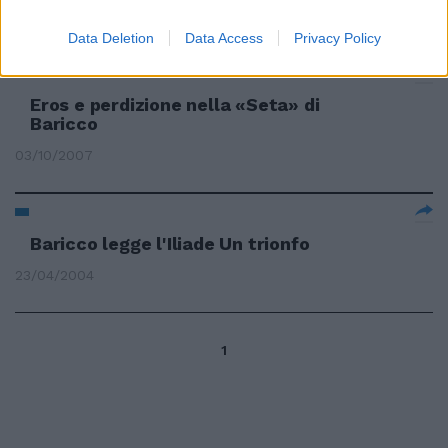
12/03/2008
Data Deletion
Data Access
Privacy Policy
Eros e perdizione nella «Seta» di
Baricco
03/10/2007
Baricco legge l'Iliade Un trionfo
23/04/2004
1