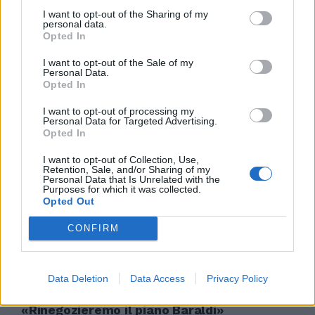
10/02/2004
I want to opt-out of the Sharing of my
personal data.
Opted In
I want to opt-out of the Sale of my
Personal Data.
«Il piano Baraldi? Sarà una
Opted In
scelta singola»
02/01/2004
I want to opt-out of processing my
Personal Data for Targeted Advertising.
Opted In
I want to opt-out of Collection, Use,
Retention, Sale, and/or Sharing of my
«Il piano Baraldi? Sarà una
Personal Data that Is Unrelated with the
scelta singola» Fiore: «Non sarà
Purposes for which it was collected.
fatto un accordo collettivo,
Opted Out
ognuno deciderà se concedere la
proroga alla società»
CONFIRM
02/01/2004
Data Deletion
Data Access
Privacy Policy
«Rinegozieremo il piano Baraldi»