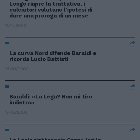
Longo riapre la trattativa, i
calciatori valutano l'ipotesi di
dare una proroga di un mese
11/12/2003
La curva Nord difende Baraldi e
ricorda Lucio Battisti
25/10/2003
Baraldi: «La Lega? Non mi tiro
indietro»
13/10/2003
La Lazio riabbraccia Cesar, ieri in