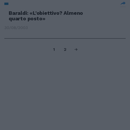
Baraldi: «L'obiettivo? Almeno
quarto posto»
30/08/2003
1
2