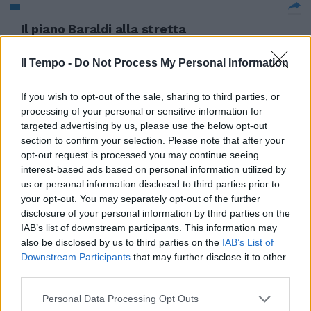
Il piano Baraldi alla stretta
finale
Il Tempo -
Do Not Process My Personal Information
22/02/2004
If you wish to opt-out of the sale, sharing to third parties, or
processing of your personal or sensitive information for
Mancini sulla rinascita:
targeted advertising by us, please use the below opt-out
«Importanti anche i recuperi di
section to confirm your selection. Please note that after your
Cesar e Lopez. E ora non ci
opt-out request is processed you may continue seeing
poniamo limiti» Il dg De Mita:
interest-based ads based on personal information utilized by
«Giochiamo il miglior calcio
us or personal information disclosed to third parties prior to
d'Italia. Piano Baraldi? È la
your opt-out. You may separately opt-out of the further
settimana decisiva»
disclosure of your personal information by third parties on the
14/02/2004
IAB’s list of downstream participants. This information may
also be disclosed by us to third parties on the
IAB’s List of
Downstream Participants
that may further disclose it to other
third parties.
De Mita: «Baraldi non dice la
Personal Data Processing Opt Outs
verità» Rispunta Solari