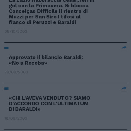
gol con la Primavera. Si blocca
Conceiçao Difficile il rientro di
Muzzi per San Siro I tifosi al
fianco di Peruzzi e Baraldi
09/10/2003
Approvato il bilancio Baraldi:
«No a Recoba»
29/09/2003
«CHI L'AVEVA VENDUTO? SIAMO
D'ACCORDO CON L'ULTIMATUM
DI BARALDI»
18/09/2003