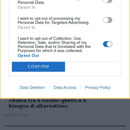
Personal Data.
Opted In
Il presidente della Camera: «Si
voti il referendum» Dietro lo
I want to opt-out of processing my
scontro un manifesto politico
Personal Data for Targeted Advertising.
alternativo
Opted In
14/06/2009
I want to opt-out of Collection, Use,
Retention, Sale, and/or Sharing of my
Personal Data that Is Unrelated with the
Purposes for which it was collected.
Opted Out
Alonso: pronto al Mondiale
alternativo
CONFIRM
07/06/2009
Data Deletion
Data Access
Privacy Policy
«Roma tra il rischio-ghetti e il
bisogno di alternativo»
26/04/2009