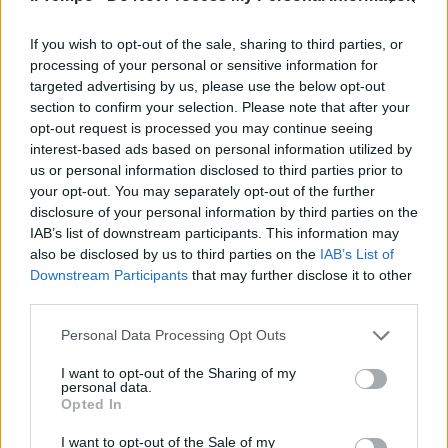
If you wish to opt-out of the sale, sharing to third parties, or
LA NUOVA F1 Pur essendo
processing of your personal or sensitive information for
indubitabilmente legittimata a
targeted advertising by us, please use the below opt-out
farlo dalle normative antitrust,
section to confirm your selection. Please note that after your
la Fota non è sicuramente in
opt-out request is processed you may continue seeing
grado di mettere in piedi un
interest-based ads based on personal information utilized by
Campionato alternativo prima
us or personal information disclosed to third parties prior to
del 2011.
your opt-out. You may separately opt-out of the further
disclosure of your personal information by third parties on the
20/06/2009
IAB’s list of downstream participants. This information may
also be disclosed by us to third parties on the
IAB’s List of
Downstream Participants
that may further disclose it to other
third parties.
I team non fanno retromarcia e
puntano al campionato
Personal Data Processing Opt Outs
alternativo Alonso: «La F1? Non
cè più»
I want to opt-out of the Sharing of my
personal data.
20/06/2009
Opted In
I want to opt-out of the Sale of my