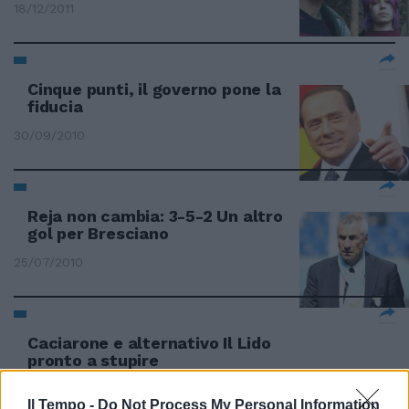
18/12/2011
Cinque punti, il governo pone la
fiducia
30/09/2010
Reja non cambia: 3-5-2 Un altro
gol per Bresciano
25/07/2010
Caciarone e alternativo Il Lido
pronto a stupire
23/05/2010
Il Tempo -
Do Not Process My Personal Information