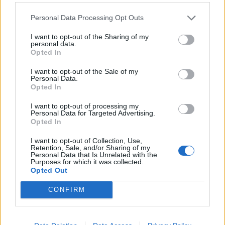
nazionale BUENOS AIRES —
Riquelme lascia la nazionale
Personal Data Processing Opt Outs
argentina.
I want to opt-out of the Sharing of my
14/09/2006
personal data.
Opted In
I want to opt-out of the Sale of my
Personal Data.
Marrazzo a Buenos Aires fa
Opted In
campagna per Prodi «Il voto non
è un regalo, ma un
I want to opt-out of processing my
riconoscimento»
Personal Data for Targeted Advertising.
Opted In
04/03/2006
I want to opt-out of Collection, Use,
Retention, Sale, and/or Sharing of my
Personal Data that Is Unrelated with the
Purposes for which it was collected.
TENNIS Puerta: nessuna frode il
Opted Out
mio onore è salvo BUENOS AIRES
— L'argentino Mariano Puerta,
CONFIRM
condannato ...
22/12/2005