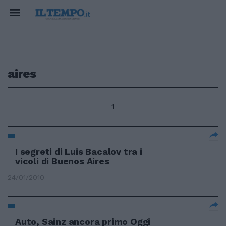
aires
1
I segreti di Luis Bacalov tra i
vicoli di Buenos Aires
24/01/2010
Auto, Sainz ancora primo Oggi