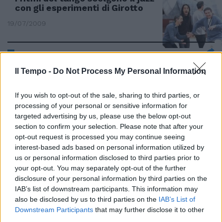
con gli esperimenti di Girotto
19/07/2009
Benigni negli Usa con "Tutto
Il Tempo -
Do Not Process My Personal Information
Dante"
11/05/2009
If you wish to opt-out of the sale, sharing to third parties, or
processing of your personal or sensitive information for
targeted advertising by us, please use the below opt-out
section to confirm your selection. Please note that after your
Alessandro Usai
opt-out request is processed you may continue seeing
[email protected]
Tokyo come
interest-based ads based on personal information utilized by
Buenos Aires, ...
us or personal information disclosed to third parties prior to
your opt-out. You may separately opt-out of the further
15/07/2008
disclosure of your personal information by third parties on the
IAB’s list of downstream participants. This information may
also be disclosed by us to third parties on the
IAB’s List of
Downstream Participants
that may further disclose it to other
ARGENTINA Riquelme lascia la
third parties.