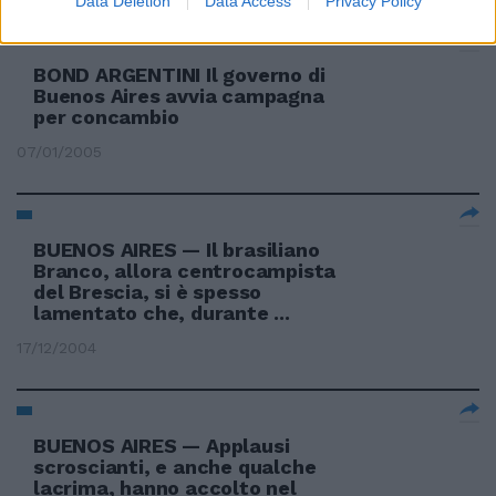
Data Deletion
Data Access
Privacy Policy
BOND ARGENTINI Il governo di
Buenos Aires avvia campagna
per concambio
07/01/2005
BUENOS AIRES — Il brasiliano
Branco, allora centrocampista
del Brescia, si è spesso
lamentato che, durante ...
17/12/2004
BUENOS AIRES — Applausi
scroscianti, e anche qualche
lacrima, hanno accolto nel