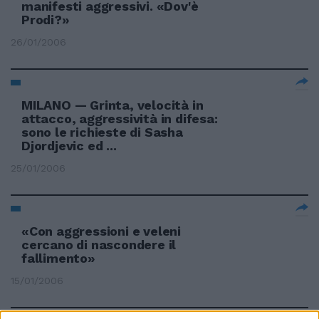
manifesti aggressivi. «Dov'è
Prodi?»
26/01/2006
MILANO — Grinta, velocità in
attacco, aggressività in difesa:
sono le richieste di Sasha
Djordjevic ed ...
25/01/2006
«Con aggressioni e veleni
cercano di nascondere il
fallimento»
15/01/2006