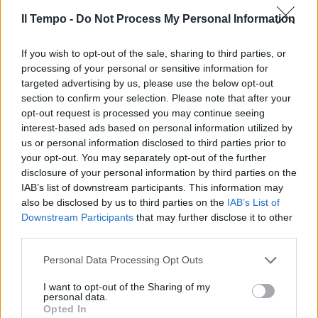
Il Tempo -
Do Not Process My Personal Information
Fassino: «Basta aggressioni
Berlusconi è irresponsabile»
If you wish to opt-out of the sale, sharing to third parties, or
14/01/2006
processing of your personal or sensitive information for
targeted advertising by us, please use the below opt-out
section to confirm your selection. Please note that after your
opt-out request is processed you may continue seeing
La Lega: «Affermazioni
interest-based ads based on personal information utilized by
razziste». I Verdi: «È aggressione
us or personal information disclosed to third parties prior to
alla signora»
your opt-out. You may separately opt-out of the further
disclosure of your personal information by third parties on the
03/01/2006
IAB’s list of downstream participants. This information may
also be disclosed by us to third parties on the
IAB’s List of
Downstream Participants
that may further disclose it to other
third parties.
Eleganza aggressiva anche
senza il colletto
Personal Data Processing Opt Outs
01/10/2005
I want to opt-out of the Sharing of my
personal data.
Opted In