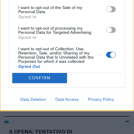
Aggressione di Latina, due ultras
I want to opt-out of the Sale of my
Personal Data.
si costituiscono
Opted In
24/02/2004
I want to opt-out of processing my
Personal Data for Targeted Advertising.
Opted In
SE IL maschio scopre la sua
I want to opt-out of Collection, Use,
Retention, Sale, and/or Sharing of my
parte femminile, la donna dovrà
Personal Data that Is Unrelated with the
essere ancora più aggressiva.
Purposes for which it was collected.
Opted Out
04/01/2004
CONFIRM
Stilo, aggressiva e tecnologica
Data Deletion
Data Access
Privacy Policy
12/12/2003
A OFENA: TENTATIVO DI