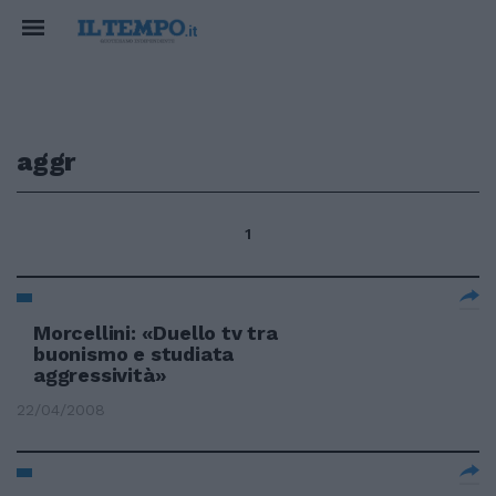
aggr
1
Morcellini: «Duello tv tra
buonismo e studiata
aggressività»
22/04/2008