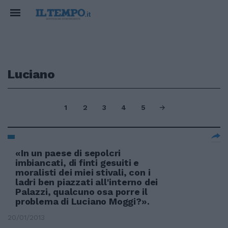
Luciano
1
2
3
4
5
«In un paese di sepolcri
imbiancati, di finti gesuiti e
moralisti dei miei stivali, con i
ladri ben piazzati all'interno dei
Palazzi, qualcuno osa porre il
problema di Luciano Moggi?».
20/01/2013