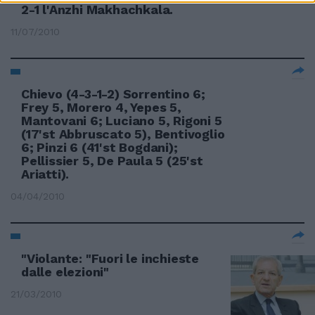
2-1 l'Anzhi Makhachkala.
11/07/2010
Chievo (4-3-1-2) Sorrentino 6;
Frey 5, Morero 4, Yepes 5,
Mantovani 6; Luciano 5, Rigoni 5
(17'st Abbruscato 5), Bentivoglio
6; Pinzi 6 (41'st Bogdani);
Pellissier 5, De Paula 5 (25'st
Ariatti).
04/04/2010
"Violante: "Fuori le inchieste
dalle elezioni"
21/03/2010