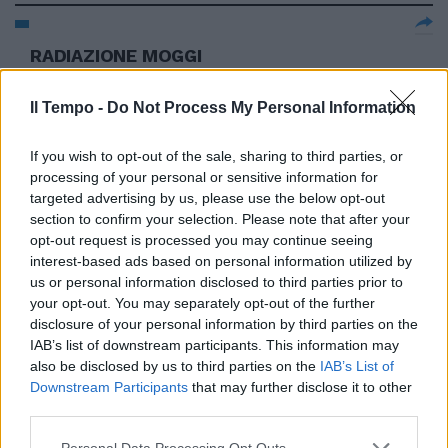
RADIAZIONE MOGGI
Inammissibile quesito Figc L'Alta
Corte di giustizia del Coni ha
Il Tempo -
Do Not Process My Personal Information
giudicato «inammissibile» il
quesito procedurale presentato
dalla Federcalcio sulla titolarità
If you wish to opt-out of the sale, sharing to third parties, or
della radiazione di 42 tesserati,
processing of your personal or sensitive information for
tra i quali Luciano Moggi.
targeted advertising by us, please use the below opt-out
section to confirm your selection. Please note that after your
06/02/2011
opt-out request is processed you may continue seeing
interest-based ads based on personal information utilized by
us or personal information disclosed to third parties prior to
your opt-out. You may separately opt-out of the further
Ligabue "Arrivederci, mostro!"
disclosure of your personal information by third parties on the
(Warner, 2 cd + dvd) Luciano ha
un problema, e bisognerà pure
IAB’s list of downstream participants. This information may
che qualcuno glielo faccia
also be disclosed by us to third parties on the
IAB’s List of
notare: è uno straordinario
Downstream Participants
that may further disclose it to other
rocker autarchico, e i suoi
third parties.
concerti (come dimostra per
l'ennesima volta il dvd allegato
Personal Data Processing Opt Outs