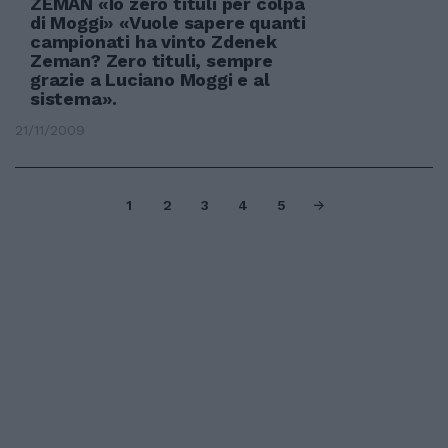
ZEMAN «Io zero tituli per colpa
di Moggi» «Vuole sapere quanti
campionati ha vinto Zdenek
Zeman? Zero tituli, sempre
grazie a Luciano Moggi e al
sistema».
21/11/2009
1
2
3
4
5