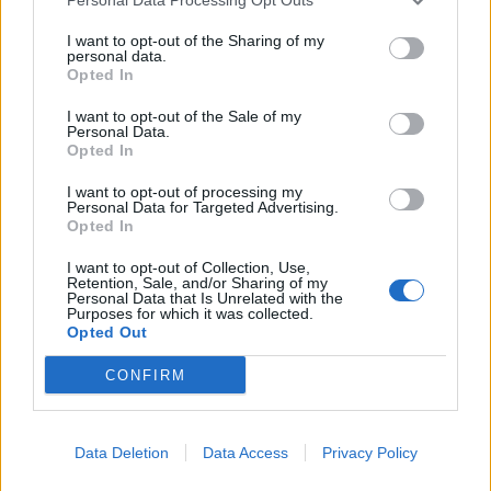
al cofanet
I want to opt-out of the Sharing of my
05/12/2010
personal data.
Opted In
I want to opt-out of the Sale of my
Personal Data.
TV Il commento di Moggi sul
Opted In
campionato L'ex dg della Juve
Luciano Moggi è il protagonista
I want to opt-out of processing my
di «Ieri Moggi e domani»,
Personal Data for Targeted Advertising.
trasmissione dedicata al calcio
Opted In
su Gold Sport digitale terrestre
e sul canale Gold Tv Sat 856.
I want to opt-out of Collection, Use,
Retention, Sale, and/or Sharing of my
Personal Data that Is Unrelated with the
24/10/2010
Purposes for which it was collected.
Opted Out
CONFIRM
RUSSIA Spalletti vince in
extremis Vittoria casalinga in
extremis per lo Zenit San
Data Deletion
Data Access
Privacy Policy
Pietroburgo, club russo allenato
da Luciano Spalletti che supera